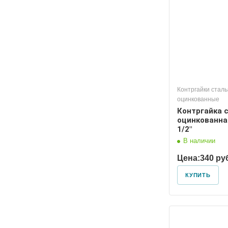
Контргайки стал
оцинкованные
Контргайка 
оцинкованная
1/2"
В наличии
Цена:
340 ру
КУПИТЬ
Диаметр условный
Диаметр