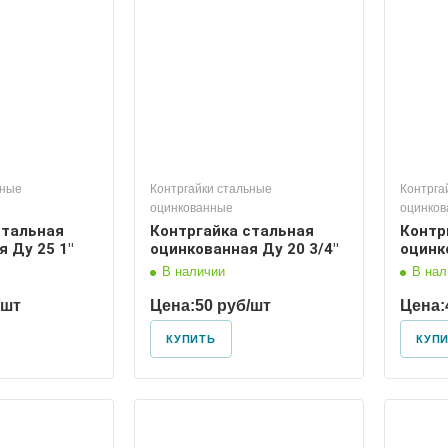
15
ьные
Контргайки стальные
Контрга
оцинкованные
оцинко
стальная
Контргайка стальная
Контр
 Ду 25 1"
оцинкованная Ду 20 3/4"
оцинк
В наличии
В нал
/шт
Цена:
50 руб/шт
Цена:
КУПИТЬ
КУП
 условный
Диаметр условный
50