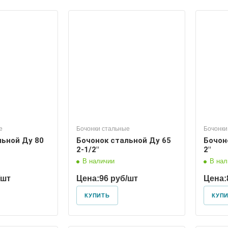
 условный
Диаметр условный
50
е
Бочонки стальные
Бочонки
льной Ду 80
Бочонок стальной Ду 65
Бочон
2-1/2"
2"
В наличии
В нал
/шт
Цена:
96 руб/шт
Цена:
КУПИТЬ
КУП