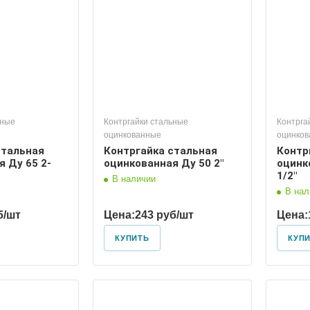
ьные
Контргайки стальные
Контрга
оцинкованные
оцинко
стальная
Контргайка стальная
Контр
 Ду 65 2-
оцинкованная Ду 50 2"
оцинк
1/2"
В наличии
В нал
б/шт
Цена:
243 руб/шт
Цена:
КУПИТЬ
КУП
 условный
Диаметр условный