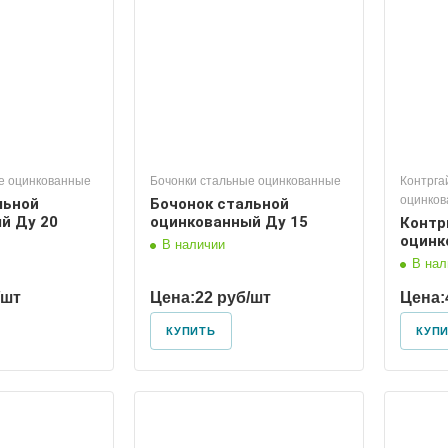
е оцинкованные
Бочонки стальные оцинкованные
Контрга
оцинко
льной
Бочонок стальной
й Ду 20
оцинкованный Ду 15
Контр
оцинк
В наличии
В нал
/шт
Цена:
22 руб/шт
Цена:
КУПИТЬ
КУП
 условный
Диаметр условный
40