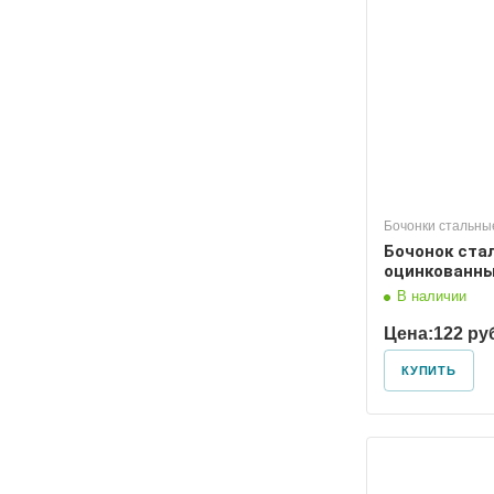
Диаметр условный
Диаметр
50
40
Бочонки стальны
Бочонок ста
оцинкованны
В наличии
Цена:
122 ру
КУПИТЬ
Диаметр условный
Диаметр
20
15