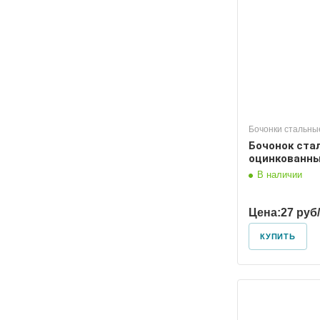
Бочонки стальны
Бочонок ста
оцинкованны
В наличии
Цена:
27 руб
КУПИТЬ
Диаметр условный
Диаметр
65
50