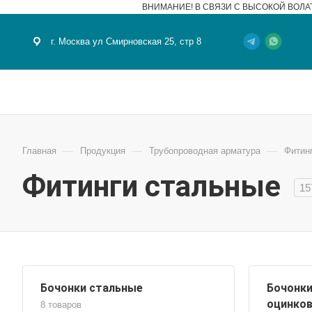
ВНИМАНИЕ! В СВЯЗИ С ВЫСОКОЙ ВОЛА
г. Москва ул Смирновская 25, стр 8
—
—
—
Главная
Продукция
Трубопроводная арматура
Фитин
Фитинги стальные
15
Бочонки стальные
Бочонки
оцинко
8 товаров