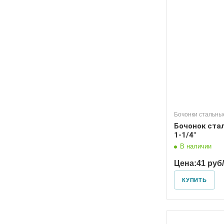
Диаметр условный
Диаметр
32
25
Бочонки стальны
Бочонок ста
1-1/4"
В наличии
Цена:
41 руб
КУПИТЬ