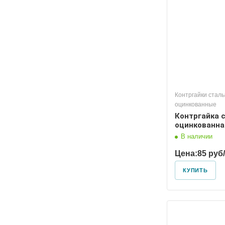
25
20
Контргайки стал
оцинкованные
Контргайка 
оцинкованная
В наличии
Цена:
85 руб
КУПИТЬ
Диаметр условный
Диаметр
80
65