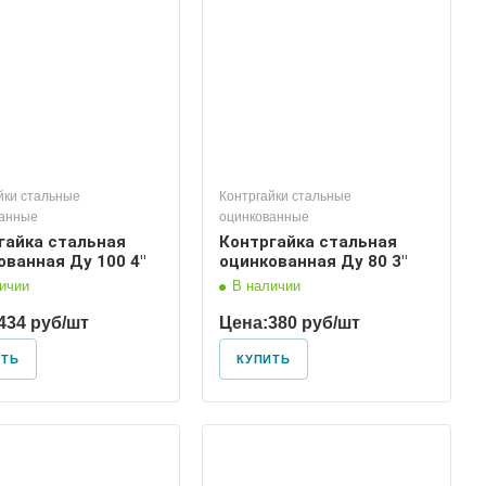
йки стальные
Контргайки стальные
ванные
оцинкованные
гайка стальная
Контргайка стальная
ованная Ду 100 4"
оцинкованная Ду 80 3"
ичии
В наличии
434 руб/шт
Цена:
380 руб/шт
ИТЬ
КУПИТЬ
Диаметр условный
32