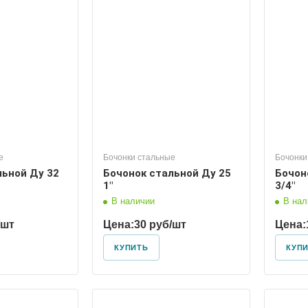
 условный
Диаметр условный
20
е
Бочонки стальные
Бочонки
льной Ду 32
Бочонок стальной Ду 25
Бочон
1"
3/4"
В наличии
В нал
/шт
Цена:
30 руб/шт
Цена:
КУПИТЬ
КУП