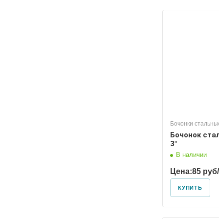
Диаметр условный
Диаметр
80
65
Бочонки стальны
Бочонок ста
3"
В наличии
Цена:
85 руб
КУПИТЬ