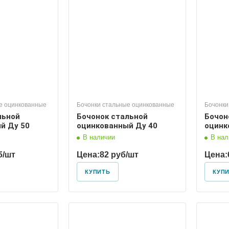
 условный
Диаметр условный
32
е оцинкованные
Бочонки стальные оцинкованные
Бочонки
льной
Бочонок стальной
Бочон
й Ду 50
оцинкованный Ду 40
оцинк
В наличии
В нал
б/шт
Цена:
82 руб/шт
Цена:
КУПИТЬ
КУП
 условный
Диаметр условный
100