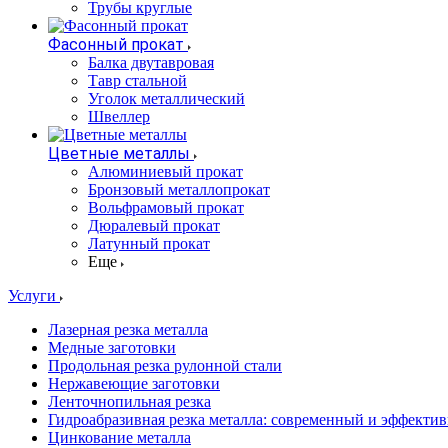
Трубы круглые
Фасонный прокат
Балка двутавровая
Тавр стальной
Уголок металлический
Швеллер
Цветные металлы
Алюминиевый прокат
Бронзовый металлопрокат
Вольфрамовый прокат
Дюралевый прокат
Латунный прокат
Еще
Услуги
Лазерная резка металла
Медные заготовки
Продольная резка рулонной стали
Нержавеющие заготовки
Ленточнопильная резка
Гидроабразивная резка металла: современный и эффекти
Цинкование металла