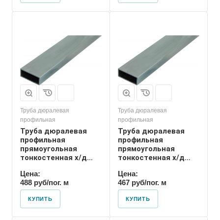
ВД1АНР, ВД1АТ,
ВД17, Д1, Д1АМ,
Д1АМР, Д1АТ, Д1П,
Марка
Д1ПТ, Д1Т, Д12,
В65, В93, В93пч,
Д16, Д16А, Д16АМ,
В94, В95, В95-1,
Д16АМВ, Д16АТ,
В95-2, В95АТ1,
Д16АТВ, Д16АТР,
В95Б, В95ОЧАТ2В,
Д16Б, Д16БМ,
В95ОЧТ2, В95П,
Д16БТ, Д16П,
В95ПЧАМ,
Д16ПП, Д16Т,
В95ПЧАМВ,
Д16ТП, Д16ТПП,
В95ПЧАТ,
Д16Ч, Д16ЧАМ,
В95ПЧАТ1,
Труба дюралевая
Труба дюралевая
Д16ЧАТ, Д16ЧАТВ,
В95ПЧАТ2,
профильная
профильная
Д16ЧТ, Д18, Д19,
В95ПЧАТ2В,
Труба дюралевая
Труба дюралевая
Д19АМ, Д19АМВ,
В95ПЧТ1,
профильная
профильная
Д19АТ, Д19АТВ,
В95ПЧТ2,
прямоугольная
прямоугольная
Д19Б, Д19П, Д19Ч,
В95ПЧТ3, В95Т,
тонкостенная х/д
тонкостенная х/д
Д19ЧАМ, Д19ЧАТ,
В95Т1, В95Т1ПП,
55х40х5 мм
55х40х4 мм
Цена:
Цена:
Д19ЧАТВ, Д19ЧТ,
В95оч, В95пч, В96,
488 руб/пог. м
467 руб/пог. м
,
,
Д20, Д20АМ, Д20АТ,
В96Ц1, В96ц, ВАК4,
Д20Б, Д20Т1, Д21
ВАК6, ВД, ВД1,
КУПИТЬ
КУПИТЬ
ВД1АМ, ВД1АН,
ВД1АНР, ВД1АТ,