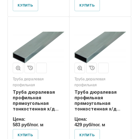
Д20Б, Д20Т1, Д21
ВАК6, ВД, ВД1,
КУПИТЬ
КУПИТЬ
ВД1АМ, ВД1АН,
ВД1АНР, ВД1АТ,
ВД17, Д1, Д1АМ,
Д1АМР, Д1АТ, Д1П,
Марка
Д1ПТ, Д1Т, Д12,
В65, В93, В93пч,
Д16, Д16А, Д16АМ,
В94, В95, В95-1,
Д16АМВ, Д16АТ,
В95-2, В95АТ1,
Д16АТВ, Д16АТР,
В95Б, В95ОЧАТ2В,
Д16Б, Д16БМ,
В95ОЧТ2, В95П,
Д16БТ, Д16П,
В95ПЧАМ,
Д16ПП, Д16Т,
В95ПЧАМВ,
Д16ТП, Д16ТПП,
В95ПЧАТ,
Д16Ч, Д16ЧАМ,
В95ПЧАТ1,
Труба дюралевая
Труба дюралевая
Д16ЧАТ, Д16ЧАТВ,
В95ПЧАТ2,
профильная
профильная
Д16ЧТ, Д18, Д19,
В95ПЧАТ2В,
Труба дюралевая
Труба дюралевая
Д19АМ, Д19АМВ,
В95ПЧТ1,
профильная
профильная
Д19АТ, Д19АТВ,
В95ПЧТ2,
прямоугольная
прямоугольная
Д19Б, Д19П, Д19Ч,
В95ПЧТ3, В95Т,
тонкостенная х/д
тонкостенная х/д
Д19ЧАМ, Д19ЧАТ,
В95Т1, В95Т1ПП,
60х25х2 мм
60х120х4 мм
Цена:
Цена:
Д19ЧАТВ, Д19ЧТ,
В95оч, В95пч, В96,
583 руб/пог. м
429 руб/пог. м
,
,
Д20, Д20АМ, Д20АТ,
В96Ц1, В96ц, ВАК4,
Д20Б, Д20Т1, Д21
ВАК6, ВД, ВД1,
КУПИТЬ
КУПИТЬ
ВД1АМ, ВД1АН,