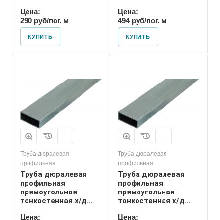
Д19ЧАМ, Д19ЧАТ,
В95Т1, В95Т1ПП,
45х30х1.5 мм
45х30х1 мм
Цена:
Цена:
Д19ЧАТВ, Д19ЧТ,
В95оч, В95пч, В96,
290 руб/пог. м
494 руб/пог. м
,
,
Д20, Д20АМ, Д20АТ,
В96Ц1, В96ц, ВАК4,
Д20Б, Д20Т1, Д21
ВАК6, ВД, ВД1,
КУПИТЬ
КУПИТЬ
ВД1АМ, ВД1АН,
ВД1АНР, ВД1АТ,
ВД17, Д1, Д1АМ,
Д1АМР, Д1АТ, Д1П,
Марка
Д1ПТ, Д1Т, Д12,
В65, В93, В93пч,
Д16, Д16А, Д16АМ,
В94, В95, В95-1,
Д16АМВ, Д16АТ,
В95-2, В95АТ1,
Д16АТВ, Д16АТР,
В95Б, В95ОЧАТ2В,
Д16Б, Д16БМ,
В95ОЧТ2, В95П,
Д16БТ, Д16П,
В95ПЧАМ,
Д16ПП, Д16Т,
В95ПЧАМВ,
Д16ТП, Д16ТПП,
В95ПЧАТ,
Д16Ч, Д16ЧАМ,
В95ПЧАТ1,
Труба дюралевая
Труба дюралевая
Д16ЧАТ, Д16ЧАТВ,
В95ПЧАТ2,
профильная
профильная
Д16ЧТ, Д18, Д19,
В95ПЧАТ2В,
Труба дюралевая
Труба дюралевая
Д19АМ, Д19АМВ,
В95ПЧТ1,
профильная
профильная
Д19АТ, Д19АТВ,
В95ПЧТ2,
прямоугольная
прямоугольная
Д19Б, Д19П, Д19Ч,
В95ПЧТ3, В95Т,
тонкостенная х/д
тонкостенная х/д
Д19ЧАМ, Д19ЧАТ,
В95Т1, В95Т1ПП,
40х80х4 мм
40х80х3 мм
Цена:
Цена:
Д19ЧАТВ, Д19ЧТ,
В95оч, В95пч, В96,