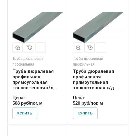
ВД17, Д1, Д1АМ,
Д1АМР, Д1АТ, Д1П,
Марка
Д1ПТ, Д1Т, Д12,
В65, В93, В93пч,
Д16, Д16А, Д16АМ,
В94, В95, В95-1,
Д16АМВ, Д16АТ,
В95-2, В95АТ1,
Д16АТВ, Д16АТР,
В95Б, В95ОЧАТ2В,
Д16Б, Д16БМ,
В95ОЧТ2, В95П,
Д16БТ, Д16П,
В95ПЧАМ,
Д16ПП, Д16Т,
В95ПЧАМВ,
Д16ТП, Д16ТПП,
В95ПЧАТ,
Д16Ч, Д16ЧАМ,
В95ПЧАТ1,
Труба дюралевая
Труба дюралевая
Д16ЧАТ, Д16ЧАТВ,
В95ПЧАТ2,
профильная
профильная
Д16ЧТ, Д18, Д19,
В95ПЧАТ2В,
Труба дюралевая
Труба дюралевая
Д19АМ, Д19АМВ,
В95ПЧТ1,
профильная
профильная
Д19АТ, Д19АТВ,
В95ПЧТ2,
прямоугольная
прямоугольная
Д19Б, Д19П, Д19Ч,
В95ПЧТ3, В95Т,
тонкостенная х/д
тонкостенная х/д
Д19ЧАМ, Д19ЧАТ,
В95Т1, В95Т1ПП,
40х25х4 мм
40х25х3 мм
Цена:
Цена:
Д19ЧАТВ, Д19ЧТ,
В95оч, В95пч, В96,
508 руб/пог. м
520 руб/пог. м
,
,
Д20, Д20АМ, Д20АТ,
В96Ц1, В96ц, ВАК4,
Д20Б, Д20Т1, Д21
ВАК6, ВД, ВД1,
КУПИТЬ
КУПИТЬ
ВД1АМ, ВД1АН,
ВД1АНР, ВД1АТ,
ВД17, Д1, Д1АМ,
Д1АМР, Д1АТ, Д1П,
Марка