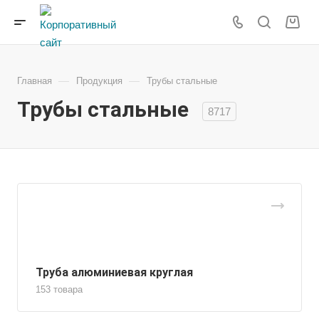
—
—
Главная
Продукция
Трубы стальные
Трубы стальные
8717
Труба алюминиевая круглая
153 товара