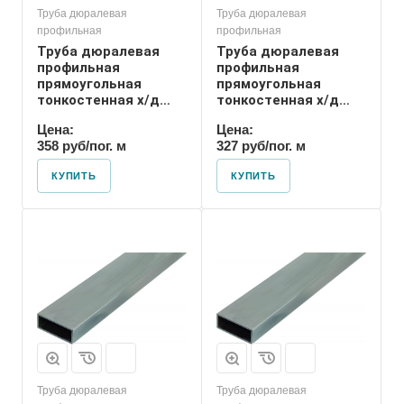
Д16Ч, Д16ЧАМ,
В95ПЧАТ1,
Труба дюралевая
Труба дюралевая
Д16ЧАТ, Д16ЧАТВ,
В95ПЧАТ2,
профильная
профильная
Д16ЧТ, Д18, Д19,
В95ПЧАТ2В,
Труба дюралевая
Труба дюралевая
Д19АМ, Д19АМВ,
В95ПЧТ1,
профильная
профильная
Д19АТ, Д19АТВ,
В95ПЧТ2,
прямоугольная
прямоугольная
Д19Б, Д19П, Д19Ч,
В95ПЧТ3, В95Т,
тонкостенная х/д
тонкостенная х/д
Д19ЧАМ, Д19ЧАТ,
В95Т1, В95Т1ПП,
50х30х1.5 мм
50х30х1 мм
Цена:
Цена:
Д19ЧАТВ, Д19ЧТ,
В95оч, В95пч, В96,
358 руб/пог. м
327 руб/пог. м
,
,
Д20, Д20АМ, Д20АТ,
В96Ц1, В96ц, ВАК4,
Д20Б, Д20Т1, Д21
ВАК6, ВД, ВД1,
КУПИТЬ
КУПИТЬ
ВД1АМ, ВД1АН,
ВД1АНР, ВД1АТ,
ВД17, Д1, Д1АМ,
Д1АМР, Д1АТ, Д1П,
Марка
Д1ПТ, Д1Т, Д12,
В65, В93, В93пч,
Д16, Д16А, Д16АМ,
В94, В95, В95-1,
Д16АМВ, Д16АТ,
В95-2, В95АТ1,
Д16АТВ, Д16АТР,
В95Б, В95ОЧАТ2В,
Д16Б, Д16БМ,
В95ОЧТ2, В95П,
Д16БТ, Д16П,
В95ПЧАМ,
Д16ПП, Д16Т,
В95ПЧАМВ,
Д16ТП, Д16ТПП,
В95ПЧАТ,
Д16Ч, Д16ЧАМ,
В95ПЧАТ1,
Труба дюралевая
Труба дюралевая