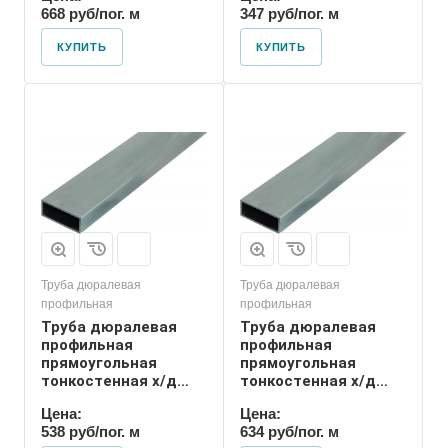
668 руб/пог. м
347 руб/пог. м
,
,
Д20, Д20АМ, Д20АТ,
В96Ц1, В96ц, ВАК4,
Д20Б, Д20Т1, Д21
ВАК6, ВД, ВД1,
КУПИТЬ
КУПИТЬ
ВД1АМ, ВД1АН,
ВД1АНР, ВД1АТ,
ВД17, Д1, Д1АМ,
Д1АМР, Д1АТ, Д1П,
Марка
Д1ПТ, Д1Т, Д12,
В65, В93, В93пч,
Д16, Д16А, Д16АМ,
В94, В95, В95-1,
Д16АМВ, Д16АТ,
В95-2, В95АТ1,
Д16АТВ, Д16АТР,
В95Б, В95ОЧАТ2В,
Д16Б, Д16БМ,
В95ОЧТ2, В95П,
Д16БТ, Д16П,
В95ПЧАМ,
Д16ПП, Д16Т,
В95ПЧАМВ,
Д16ТП, Д16ТПП,
В95ПЧАТ,
Д16Ч, Д16ЧАМ,
В95ПЧАТ1,
Труба дюралевая
Труба дюралевая
Д16ЧАТ, Д16ЧАТВ,
В95ПЧАТ2,
профильная
профильная
Д16ЧТ, Д18, Д19,
В95ПЧАТ2В,
Труба дюралевая
Труба дюралевая
Д19АМ, Д19АМВ,
В95ПЧТ1,
профильная
профильная
Д19АТ, Д19АТВ,
В95ПЧТ2,
прямоугольная
прямоугольная
Д19Б, Д19П, Д19Ч,
В95ПЧТ3, В95Т,
тонкостенная х/д
тонкостенная х/д
Д19ЧАМ, Д19ЧАТ,
В95Т1, В95Т1ПП,
60х40х1 мм
60х30х2 мм
Цена:
Цена:
Д19ЧАТВ, Д19ЧТ,
В95оч, В95пч, В96,
538 руб/пог. м
634 руб/пог. м
,
,
Д20, Д20АМ, Д20АТ,
В96Ц1, В96ц, ВАК4,