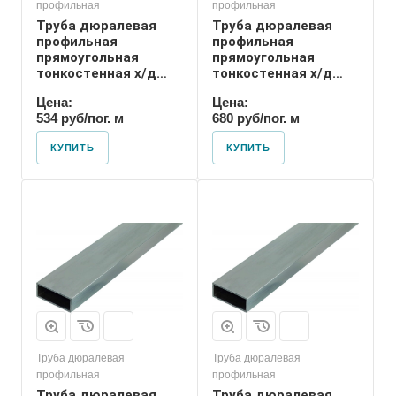
Д16ЧАТ, Д16ЧАТВ,
В95ПЧАТ2,
профильная
профильная
Д16ЧТ, Д18, Д19,
В95ПЧАТ2В,
Труба дюралевая
Труба дюралевая
Д19АМ, Д19АМВ,
В95ПЧТ1,
профильная
профильная
Д19АТ, Д19АТВ,
В95ПЧТ2,
прямоугольная
прямоугольная
Д19Б, Д19П, Д19Ч,
В95ПЧТ3, В95Т,
тонкостенная х/д
тонкостенная х/д
Д19ЧАМ, Д19ЧАТ,
В95Т1, В95Т1ПП,
80х40х2 мм
80х20х2 мм
Цена:
Цена:
Д19ЧАТВ, Д19ЧТ,
В95оч, В95пч, В96,
534 руб/пог. м
680 руб/пог. м
,
,
Д20, Д20АМ, Д20АТ,
В96Ц1, В96ц, ВАК4,
Д20Б, Д20Т1, Д21
ВАК6, ВД, ВД1,
КУПИТЬ
КУПИТЬ
ВД1АМ, ВД1АН,
ВД1АНР, ВД1АТ,
ВД17, Д1, Д1АМ,
Д1АМР, Д1АТ, Д1П,
Марка
Д1ПТ, Д1Т, Д12,
В65, В93, В93пч,
Д16, Д16А, Д16АМ,
В94, В95, В95-1,
Д16АМВ, Д16АТ,
В95-2, В95АТ1,
Д16АТВ, Д16АТР,
В95Б, В95ОЧАТ2В,
Д16Б, Д16БМ,
В95ОЧТ2, В95П,
Д16БТ, Д16П,
В95ПЧАМ,
Д16ПП, Д16Т,
В95ПЧАМВ,
Д16ТП, Д16ТПП,
В95ПЧАТ,
Д16Ч, Д16ЧАМ,
В95ПЧАТ1,
Труба дюралевая
Труба дюралевая
Д16ЧАТ, Д16ЧАТВ,
В95ПЧАТ2,
профильная
профильная
Д16ЧТ, Д18, Д19,
В95ПЧАТ2В,
Труба дюралевая
Труба дюралевая