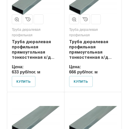
Д16АТВ, Д16АТР,
В95Б, В95ОЧАТ2В,
Д16Б, Д16БМ,
В95ОЧТ2, В95П,
Д16БТ, Д16П,
В95ПЧАМ,
Д16ПП, Д16Т,
В95ПЧАМВ,
Д16ТП, Д16ТПП,
В95ПЧАТ,
Д16Ч, Д16ЧАМ,
В95ПЧАТ1,
Труба дюралевая
Труба дюралевая
Д16ЧАТ, Д16ЧАТВ,
В95ПЧАТ2,
профильная
профильная
Д16ЧТ, Д18, Д19,
В95ПЧАТ2В,
Труба дюралевая
Труба дюралевая
Д19АМ, Д19АМВ,
В95ПЧТ1,
профильная
профильная
Д19АТ, Д19АТВ,
В95ПЧТ2,
прямоугольная
прямоугольная
Д19Б, Д19П, Д19Ч,
В95ПЧТ3, В95Т,
тонкостенная х/д
тонкостенная х/д
Д19ЧАМ, Д19ЧАТ,
В95Т1, В95Т1ПП,
40х20х3 мм
40х20х2 мм
Цена:
Цена:
Д19ЧАТВ, Д19ЧТ,
В95оч, В95пч, В96,
633 руб/пог. м
666 руб/пог. м
,
,
Д20, Д20АМ, Д20АТ,
В96Ц1, В96ц, ВАК4,
Д20Б, Д20Т1, Д21
ВАК6, ВД, ВД1,
КУПИТЬ
КУПИТЬ
ВД1АМ, ВД1АН,
ВД1АНР, ВД1АТ,
ВД17, Д1, Д1АМ,
Д1АМР, Д1АТ, Д1П,
Марка
Д1ПТ, Д1Т, Д12,
В65, В93, В93пч,
Д16, Д16А, Д16АМ,
В94, В95, В95-1,
Д16АМВ, Д16АТ,
В95-2, В95АТ1,
Д16АТВ, Д16АТР,
В95Б, В95ОЧАТ2В,
Д16Б, Д16БМ,
В95ОЧТ2, В95П,