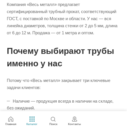
Д16Ч, Д16ЧАМ,
Компания «Весь металл» предлагает
Д16ЧАТ, Д16ЧАТВ,
сертифицированный трубный прокат, соответствующий
Д16ЧТ, Д18, Д19,
ГОСТ, с поставкой по Москве и области. У нас — вся
Д19АМ, Д19АМВ,
Д19АТ, Д19АТВ,
линейка диаметров, толщина стенки от 2 до 5 мм, длина
Д19Б, Д19П, Д19Ч,
от 6 до 12 м. Продажа — от 1 метра и оптом.
Д19ЧАМ, Д19ЧАТ,
Д19ЧАТВ, Д19ЧТ,
,
Д20, Д20АМ, Д20АТ,
Почему выбирают трубы
Д20Б, Д20Т1, Д21
именно у нас
Потому что «Весь металл» закрывает три ключевые
задачи клиентов:
Наличие — продукция всегда в наличии на складе,
без ожиданий.
ГОСТ и надёжность — трубы соответствуют
стандартам, подходят для любых задач: от коттеджа до
Главная
Каталог
Поиск
Контакты