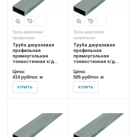
Д16АТВ, Д16АТР,
В95Б, В95ОЧАТ2В,
Д16Б, Д16БМ,
В95ОЧТ2, В95П,
Д16БТ, Д16П,
В95ПЧАМ,
Д16ПП, Д16Т,
В95ПЧАМВ,
Д16ТП, Д16ТПП,
В95ПЧАТ,
Д16Ч, Д16ЧАМ,
В95ПЧАТ1,
Труба дюралевая
Труба дюралевая
Д16ЧАТ, Д16ЧАТВ,
В95ПЧАТ2,
профильная
профильная
Д16ЧТ, Д18, Д19,
В95ПЧАТ2В,
Труба дюралевая
Труба дюралевая
Д19АМ, Д19АМВ,
В95ПЧТ1,
профильная
профильная
Д19АТ, Д19АТВ,
В95ПЧТ2,
прямоугольная
прямоугольная
Д19Б, Д19П, Д19Ч,
В95ПЧТ3, В95Т,
тонкостенная х/д
тонкостенная х/д
Д19ЧАМ, Д19ЧАТ,
В95Т1, В95Т1ПП,
50х50х2 мм
50х30х5 мм
Цена:
Цена:
Д19ЧАТВ, Д19ЧТ,
В95оч, В95пч, В96,
414 руб/пог. м
505 руб/пог. м
,
,
Д20, Д20АМ, Д20АТ,
В96Ц1, В96ц, ВАК4,
Д20Б, Д20Т1, Д21
ВАК6, ВД, ВД1,
КУПИТЬ
КУПИТЬ
ВД1АМ, ВД1АН,
ВД1АНР, ВД1АТ,
ВД17, Д1, Д1АМ,
Д1АМР, Д1АТ, Д1П,
Марка
Д1ПТ, Д1Т, Д12,
В65, В93, В93пч,
Д16, Д16А, Д16АМ,
В94, В95, В95-1,
Д16АМВ, Д16АТ,
В95-2, В95АТ1,
Д16АТВ, Д16АТР,
В95Б, В95ОЧАТ2В,
Д16Б, Д16БМ,
В95ОЧТ2, В95П,