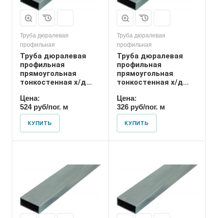
Д16БТ, Д16П,
В95ПЧАМ,
Д16ПП, Д16Т,
В95ПЧАМВ,
Д16ТП, Д16ТПП,
В95ПЧАТ,
Д16Ч, Д16ЧАМ,
В95ПЧАТ1,
Труба дюралевая
Труба дюралевая
Д16ЧАТ, Д16ЧАТВ,
В95ПЧАТ2,
профильная
профильная
Д16ЧТ, Д18, Д19,
В95ПЧАТ2В,
Труба дюралевая
Труба дюралевая
Д19АМ, Д19АМВ,
В95ПЧТ1,
профильная
профильная
Д19АТ, Д19АТВ,
В95ПЧТ2,
прямоугольная
прямоугольная
Д19Б, Д19П, Д19Ч,
В95ПЧТ3, В95Т,
тонкостенная х/д
тонкостенная х/д
Д19ЧАМ, Д19ЧАТ,
В95Т1, В95Т1ПП,
40х20х1.5 мм
40х180х4 мм
Цена:
Цена:
Д19ЧАТВ, Д19ЧТ,
В95оч, В95пч, В96,
524 руб/пог. м
326 руб/пог. м
,
,
Д20, Д20АМ, Д20АТ,
В96Ц1, В96ц, ВАК4,
Д20Б, Д20Т1, Д21
ВАК6, ВД, ВД1,
КУПИТЬ
КУПИТЬ
ВД1АМ, ВД1АН,
ВД1АНР, ВД1АТ,
ВД17, Д1, Д1АМ,
Д1АМР, Д1АТ, Д1П,
Марка
Д1ПТ, Д1Т, Д12,
В65, В93, В93пч,
Д16, Д16А, Д16АМ,
В94, В95, В95-1,
Д16АМВ, Д16АТ,
В95-2, В95АТ1,
Д16АТВ, Д16АТР,
В95Б, В95ОЧАТ2В,
Д16Б, Д16БМ,
В95ОЧТ2, В95П,
Д16БТ, Д16П,
В95ПЧАМ,