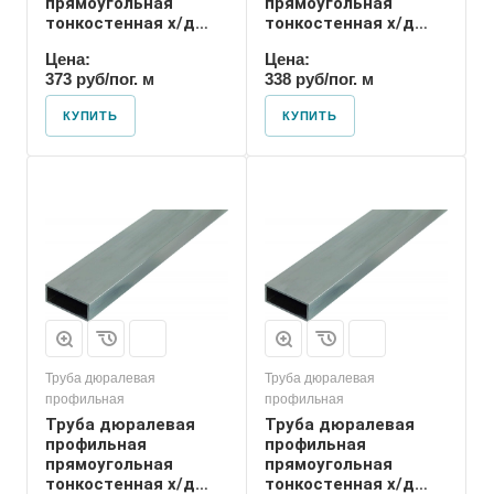
прямоугольная
прямоугольная
Д19Б, Д19П, Д19Ч,
В95ПЧТ3, В95Т,
тонкостенная х/д
тонкостенная х/д
Д19ЧАМ, Д19ЧАТ,
В95Т1, В95Т1ПП,
45х30х2.5 мм
45х30х2 мм
Цена:
Цена:
Д19ЧАТВ, Д19ЧТ,
В95оч, В95пч, В96,
373 руб/пог. м
338 руб/пог. м
,
,
Д20, Д20АМ, Д20АТ,
В96Ц1, В96ц, ВАК4,
Д20Б, Д20Т1, Д21
ВАК6, ВД, ВД1,
КУПИТЬ
КУПИТЬ
ВД1АМ, ВД1АН,
ВД1АНР, ВД1АТ,
ВД17, Д1, Д1АМ,
Д1АМР, Д1АТ, Д1П,
Марка
Д1ПТ, Д1Т, Д12,
В65, В93, В93пч,
Д16, Д16А, Д16АМ,
В94, В95, В95-1,
Д16АМВ, Д16АТ,
В95-2, В95АТ1,
Д16АТВ, Д16АТР,
В95Б, В95ОЧАТ2В,
Д16Б, Д16БМ,
В95ОЧТ2, В95П,
Д16БТ, Д16П,
В95ПЧАМ,
Д16ПП, Д16Т,
В95ПЧАМВ,
Д16ТП, Д16ТПП,
В95ПЧАТ,
Д16Ч, Д16ЧАМ,
В95ПЧАТ1,
Труба дюралевая
Труба дюралевая
Д16ЧАТ, Д16ЧАТВ,
В95ПЧАТ2,
профильная
профильная
Д16ЧТ, Д18, Д19,
В95ПЧАТ2В,
Труба дюралевая
Труба дюралевая
Д19АМ, Д19АМВ,
В95ПЧТ1,
профильная
профильная
Д19АТ, Д19АТВ,
В95ПЧТ2,
прямоугольная
прямоугольная
Д19Б, Д19П, Д19Ч,
В95ПЧТ3, В95Т,
тонкостенная х/д
тонкостенная х/д