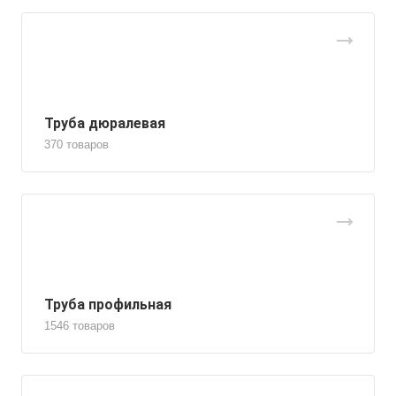
Труба дюралевая
370 товаров
Труба профильная
1546 товаров