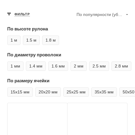
По популярности (убывание)
ФИЛЬТР
По высоте рулона
1 м
1.5 м
1.8 м
По диаметру проволоки
1 мм
1.4 мм
1.6 мм
2 мм
2.5 мм
2.8 мм
По размеру ячейки
15х15 мм
20х20 мм
25х25 мм
35х35 мм
50х50