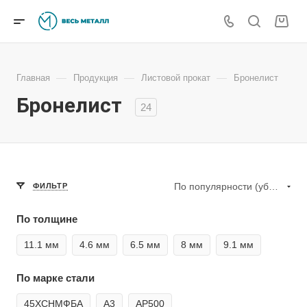
—
—
—
Главная
Продукция
Листовой прокат
Бронелист
Бронелист
24
По популярности (убывание)
ФИЛЬТР
По толщине
11.1 мм
4.6 мм
6.5 мм
8 мм
9.1 мм
По марке стали
45ХСНМФБА
А3
АР500