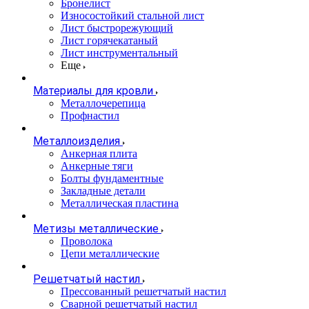
Бронелист
Износостойкий стальной лист
Лист быстрорежующий
Лист горячекатаный
Лист инструментальный
Еще
Материалы для кровли
Металлочерепица
Профнастил
Металлоизделия
Анкерная плита
Анкерные тяги
Болты фундаментные
Закладные детали
Металлическая пластина
Метизы металлические
Проволока
Цепи металлические
Решетчатый настил
Прессованный решетчатый настил
Сварной решетчатый настил