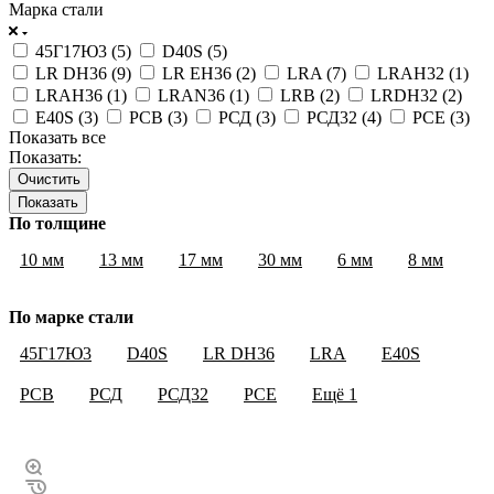
Марка стали
45Г17Ю3 (
5
)
D40S (
5
)
LR DH36 (
9
)
LR EH36 (
2
)
LRA (
7
)
LRAH32 (
1
)
LRAH36 (
1
)
LRAN36 (
1
)
LRB (
2
)
LRDH32 (
2
)
Е40S (
3
)
РСВ (
3
)
РСД (
3
)
РСД32 (
4
)
РСЕ (
3
)
Показать все
Показать:
Очистить
По толщине
10 мм
13 мм
17 мм
30 мм
6 мм
8 мм
По марке стали
45Г17Ю3
D40S
LR DH36
LRA
Е40S
РСВ
РСД
РСД32
РСЕ
Ещё
1