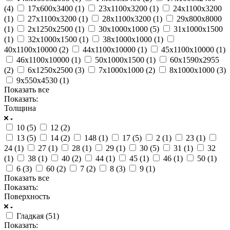
(
4
)
17х600х3400 (
1
)
23х1100х3200 (
1
)
24х1100х3200
(
1
)
27х1100х3200 (
1
)
28х1100х3200 (
1
)
29х800х8000
(
1
)
2х1250х2500 (
1
)
30х1000х1000 (
5
)
31х1000х1500
(
1
)
32х1000х1500 (
1
)
38х1000х1000 (
1
)
40х1100х10000 (
2
)
44х1100х10000 (
1
)
45х1100х10000 (
1
)
46х1100х10000 (
1
)
50х1000х1500 (
1
)
60х1590х2955
(
2
)
6х1250х2500 (
3
)
7х1000х1000 (
2
)
8х1000х1000 (
3
)
9х550х4530 (
1
)
Показать все
Показать:
Толщина
10 (
5
)
12 (
2
)
13 (
5
)
14 (
2
)
148 (
1
)
17 (
5
)
2 (
1
)
23 (
1
)
24 (
1
)
27 (
1
)
28 (
1
)
29 (
1
)
30 (
5
)
31 (
1
)
32
(
1
)
38 (
1
)
40 (
2
)
44 (
1
)
45 (
1
)
46 (
1
)
50 (
1
)
6 (
3
)
60 (
2
)
7 (
2
)
8 (
3
)
9 (
1
)
Показать все
Показать:
Поверхность
Гладкая (
51
)
Показать: