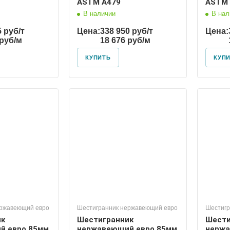
ASTM A479
ASTM 
В наличии
В нал
5 руб/т
Цена:
338 950 руб/т
Цена:
 руб/м
18 676 руб/м
КУПИТЬ
КУП
ержавеющий евро
Шестигранник нержавеющий евро
Шестигр
ик
Шестигранник
Шести
й евро 85мм
нержавеющий евро 85мм
нержа