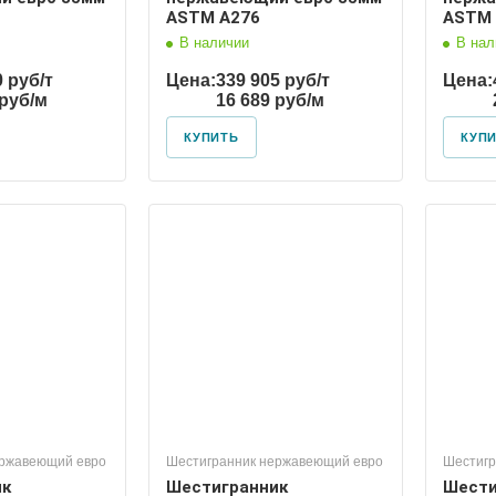
ASTM A276
ASTM 
В наличии
В нал
0 руб/т
Цена:
339 905 руб/т
Цена:
 руб/м
16 689 руб/м
КУПИТЬ
КУП
ержавеющий евро
Шестигранник нержавеющий евро
Шестигр
ик
Шестигранник
Шести