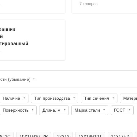
а
7 товаров
ранник
й
гированный
в
сти (убывание)
Наличие
Тип производства
Тип сечения
Матер
Поверхность
Длина, м
Марка стали
ГОСТ
09Г2С
10Х11Н20Т2Р
12Х13
12Х18Н10Т
14Х17Н2