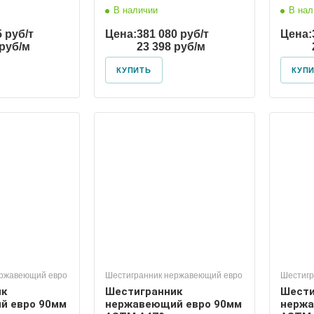
В наличии
В нал
5 руб/т
Цена:
381 080 руб/т
Цена:
 руб/м
23 398 руб/м
КУПИТЬ
КУП
ержавеющий евро
Шестигранник нержавеющий евро
Шестигр
ик
Шестигранник
Шести
й евро 90мм
нержавеющий евро 90мм
нержа