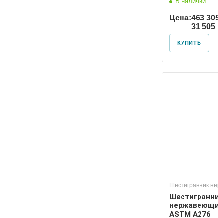
В наличии
Цена:
463 30
31 505
КУПИТЬ
Шестигранник н
Шестигранн
нержавеющи
ASTM A276