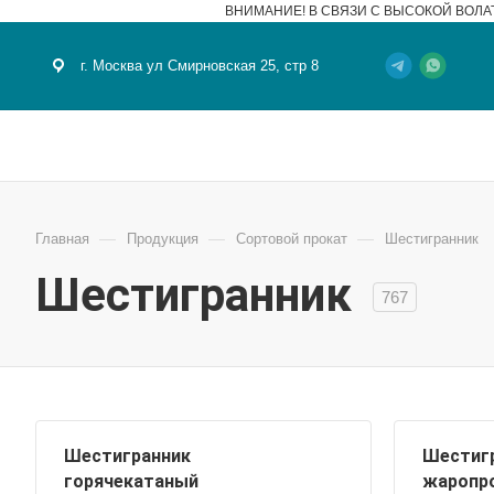
ВНИМАНИЕ! В СВЯЗИ С ВЫСОКОЙ ВОЛА
г. Москва ул Смирновская 25, стр 8
—
—
—
Главная
Продукция
Сортовой прокат
Шестигранник
Шестигранник
767
Шестигранник
Шестиг
горячекатаный
жаропр