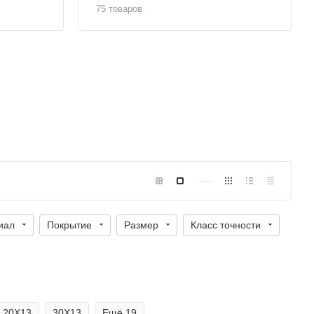
75 товаров
иал
Покрытие
Размер
Класс точности
20Х13
30Х13
Ещё
19