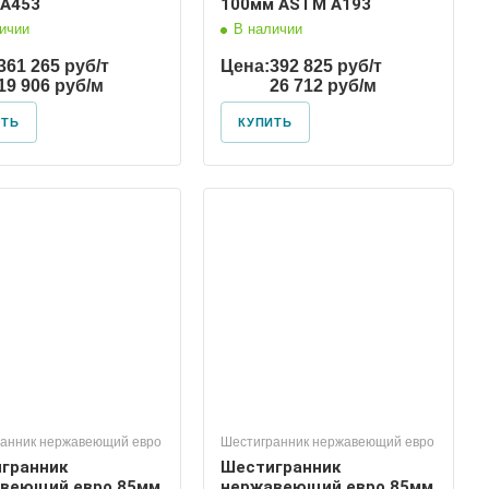
A453
100мм ASTM A193
ичии
В наличии
361 265 руб/т
Цена:
392 825 руб/т
19 906 руб/м
26 712 руб/м
ИТЬ
КУПИТЬ
анник нержавеющий евро
Шестигранник нержавеющий евро
гранник
Шестигранник
веющий евро 85мм
нержавеющий евро 85мм