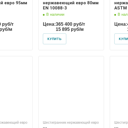
й евро 95мм
нержавеющий евро 80мм
нержа
EN 10088-3
ASTM 
В наличии
В нал
0 руб/т
Цена:
365 400 руб/т
Цена:
 руб/м
15 895 руб/м
КУПИТЬ
КУП
ержавеющий евро
Шестигранник нержавеющий евро
Шестигр