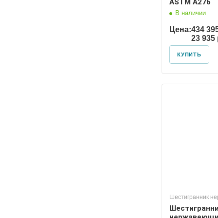
ASTM A276
В наличии
Цена:
434 39
23 935
КУПИТЬ
Шестигранник н
Шестигранн
нержавеющи