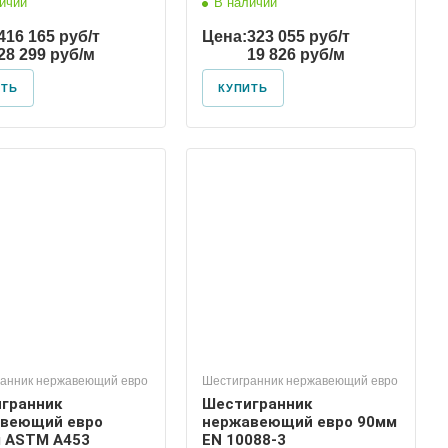
ичии
В наличии
416 165 руб/т
Цена:
323 055 руб/т
28 299 руб/м
19 826 руб/м
ИТЬ
КУПИТЬ
анник нержавеющий евро
Шестигранник нержавеющий евро
гранник
Шестигранник
веющий евро
нержавеющий евро 90мм
 ASTM A453
EN 10088-3