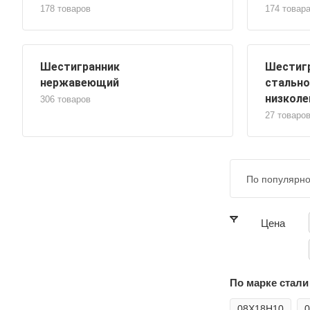
178 товаров
174 товар
Шестигранник
Шестиг
нержавеющий
стально
низколе
306 товаров
27 товаро
По популярно
Цена
По марке стали
08Х18Н10