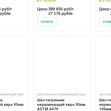
В наличии
В нал
5 руб/т
Цена:
399 650 руб/т
Цена:
 руб/м
27 176 руб/м
КУПИТЬ
КУП
ержавеющий евро
Шестигранник нержавеющий евро
Шестигр
ик
Шестигранник
Шести
й евро 95мм
нержавеющий евро 95мм
нержа
ASTM A479
100мм