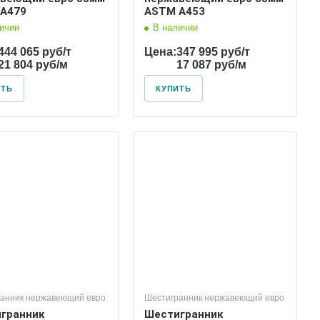
A479
ASTM A453
ичии
В наличии
444 065 руб/т
Цена:
347 995 руб/т
21 804 руб/м
17 087 руб/м
ИТЬ
КУПИТЬ
анник нержавеющий евро
Шестигранник нержавеющий евро
гранник
Шестигранник