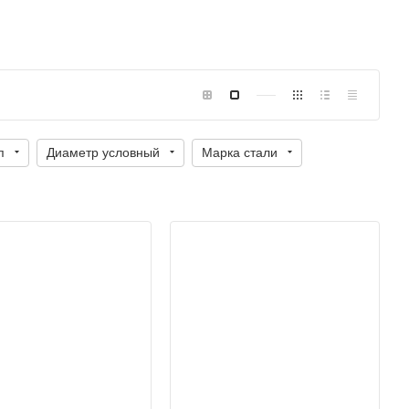
п
Диаметр условный
Марка стали
Диаметр условный
100, 80