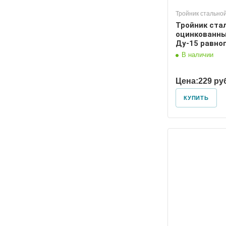
Тройник стально
Тройник ста
оцинкованны
Ду-15 равно
В наличии
Цена:
229 ру
КУПИТЬ
Диаметр условный
Диаметр
100, 65
100, 50