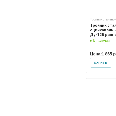
Тройник стально
Тройник ста
оцинкованны
Ду-125 равн
В наличии
Цена:
1 865 
КУПИТЬ
Диаметр условный
Диаметр
125, 100
125