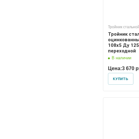
Тройник стально
Тройник ста
оцинкованны
108х5 Ду 125
переходной
В наличии
Цена:
3 670 
КУПИТЬ
Диаметр условный
Диаметр
125, 80
150, 1