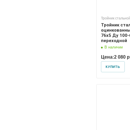
Тройник стально
Тройник ста
оцинкованны
76х5 Ду 100-
переходной
В наличии
Цена:
2 080 
КУПИТЬ
Диаметр условный
Диаметр
125
100