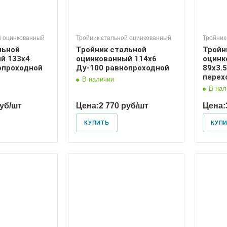
й оцинкованный
Тройник стальной оцинкованный
Тройник
льной
Тройник стальной
Тройн
й 133х4
оцинкованный 114х6
оцинк
опроходной
Ду-100 равнопроходной
89х3.5
перех
В наличии
В нал
руб/шт
Цена:
2 770 руб/шт
Цена:
КУПИТЬ
КУП
 условный
Диаметр условный
125