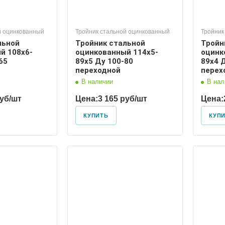
й оцинкованный
Тройник стальной оцинкованный
Тройник
льной
Тройник стальной
Тройн
й 108х6-
оцинкованный 114х5-
оцинк
65
89х5 Ду 100-80
89х4 
переходной
перех
В наличии
В нал
руб/шт
Цена:
3 165 руб/шт
Цена:
КУПИТЬ
КУП
 условный
Диаметр условный
125, 80