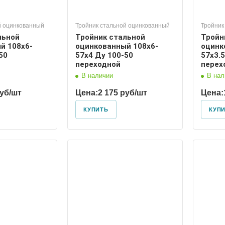
й оцинкованный
Тройник стальной оцинкованный
Тройник
льной
Тройник стальной
Тройн
й 108х6-
оцинкованный 108х6-
оцинк
50
57х4 Ду 100-50
57х3.5
переходной
перех
В наличии
В нал
руб/шт
Цена:
2 175 руб/шт
Цена:
КУПИТЬ
КУП
 условный
Диаметр условный
100, 80