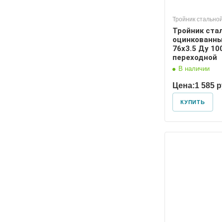
Тройник стально
Тройник ста
оцинкованны
76х3.5 Ду 10
переходной
В наличии
Цена:
1 585 
КУПИТЬ
Диаметр условный
Диаметр
100, 50
100, 50