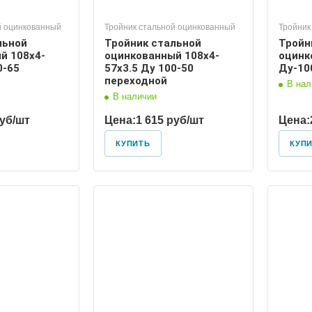
й оцинкованный
Тройник стальной оцинкованный
Тройник
льной
Тройник стальной
Тройн
й 108х4-
оцинкованный 108х4-
оцинк
0-65
57х3.5 Ду 100-50
Ду-10
переходной
В нал
В наличии
руб/шт
Цена:
1 615 руб/шт
Цена:
КУПИТЬ
КУП
 условный
Диаметр условный
100, 50