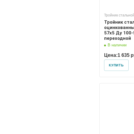
Тройник стально
Тройник ста
оцинкованны
57х5 Ду 100-
переходной
В наличии
Цена:
1 635 
КУПИТЬ
Диаметр условный
Диаметр
100, 65
100, 80