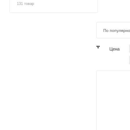
131 товар
По популярно
Цена
Диаметр условный
Диаметр
15
100, 50