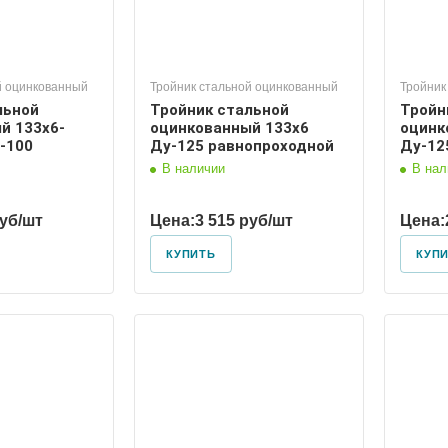
й оцинкованный
Тройник стальной оцинкованный
Тройник
льной
Тройник стальной
Тройн
й 133х6-
оцинкованный 133х6
оцинк
-100
Ду-125 равнопроходной
Ду-12
В наличии
В нал
руб/шт
Цена:
3 515 руб/шт
Цена:
КУПИТЬ
КУП
 условный
Диаметр условный
00
150, 100