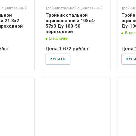
й оцинкованный
Тройник стальной оцинкованный
Тройник
льной
Тройник стальной
Тройн
й 21.3х2
оцинкованный 108х4-
оцинк
проходной
57х3 Ду 100-50
Ду-10
переходной
В нал
В наличии
б/шт
Цена:
1 672 руб/шт
Цена:
КУПИТЬ
КУП
 условный
Диаметр условный
100