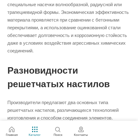
специальные насечки волнообразной, радиусной или
трапециевидной формы. Экономическая эффективность
материала проявляется при сравнении с бетонными
перекрытиями, а использование оцинкованной стали
обеспечивает долговечность и коррозионную стойкость
даже в условиях воздействия агрессивных химических
соединений.
Разновидности
решетчатых настилов
Производители предлагают два основных типа
решетчатых настилов, различающихся технологией
изготовления и способом соединения элементов.
Сварной настил (маркировка SP) характеризуется
фиксацией стальных полос с помощью скрученных
Главная
Каталог
Поиск
Контакты