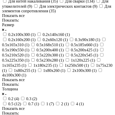
Для нитей накаливания (
35
)
Для сварки (
134
)
Для
утяжелителей (
9
)
Для электрических контактов (
9
)
Для
элементов сопротивления (
35
)
Показать все
Показать:
Размер
0.2х100х300 (
1
)
0.2х140х160 (
1
)
0.2х160х200 (
1
)
0.2х60х120 (
1
)
0.3х90х180 (
1
)
0.5х165х310 (
1
)
0.5х168х510 (
1
)
0.5х185х660 (
1
)
0.5х190х550 (
1
)
0.5х200х400 (
1
)
0.5х200х425 (
1
)
0.5х210х520 (
1
)
0.5х220х300 (
1
)
0.5х220х545 (
1
)
0.5х225х350 (
1
)
0.5х230х280 (
1
)
1х120х225 (
1
)
1х165х235 (
1
)
1х180х235 (
1
)
1х250х500 (
1
)
1х75х230
(
1
)
1х80х255 (
1
)
1х80х260 (
1
)
2х100х300 (
1
)
4х100х300 (
1
)
Показать все
Показать:
Толщина
0.2 (
4
)
0.3 (
2
)
0.5 (
12
)
0.7 (
1
)
1 (
7
)
2 (
1
)
4 (
1
)
Показать все
Показать: