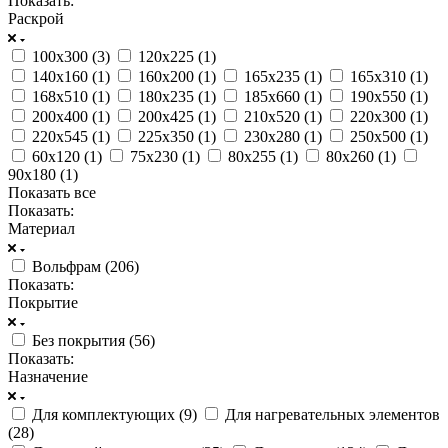
Показать:
Раскрой
100х300 (
3
)
120х225 (
1
)
140х160 (
1
)
160х200 (
1
)
165х235 (
1
)
165х310 (
1
)
168х510 (
1
)
180х235 (
1
)
185х660 (
1
)
190х550 (
1
)
200х400 (
1
)
200х425 (
1
)
210х520 (
1
)
220х300 (
1
)
220х545 (
1
)
225х350 (
1
)
230х280 (
1
)
250х500 (
1
)
60х120 (
1
)
75х230 (
1
)
80х255 (
1
)
80х260 (
1
)
90х180 (
1
)
Показать все
Показать:
Материал
Вольфрам (
206
)
Показать:
Покрытие
Без покрытия (
56
)
Показать:
Назначение
Для комплектующих (
9
)
Для нагревательных элементов
(
28
)