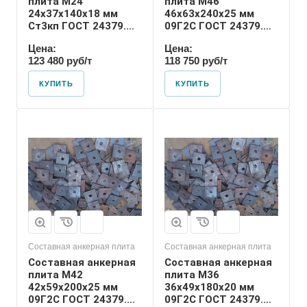
плита М24
плита М46
24х37х140х18 мм
46х63х240х25 мм
Ст3кп ГОСТ 24379.1-
09Г2С ГОСТ 24379.1-
80
80
Цена:
Цена:
123 480 руб/т
118 750 руб/т
КУПИТЬ
КУПИТЬ
Диаметр шпильки
36
Номер диаметра
резьбы
М36
Размер резьбы
М36
Составная анкерная плита
Составная анкерная плита
Составная анкерная
Составная анкерная
плита М42
плита М36
42х59х200х25 мм
36х49х180х20 мм
09Г2С ГОСТ 24379.1-
09Г2С ГОСТ 24379.1-