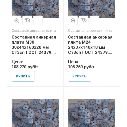
резьбы
М24
Размер резьбы
М24
Составная анкерная плита
Составная анкерная плита
Составная анкерная
Составная анкерная
плита М30
плита М24
30х44х160х20 мм
24х37х140х18 мм
Ст3сп ГОСТ 24379.1-
Ст3сп ГОСТ 24379.1-
2012
2012
Цена:
Цена:
108 270 руб/т
108 260 руб/т
КУПИТЬ
КУПИТЬ
Диаметр шпильки
42
Номер диаметра
резьбы
М42