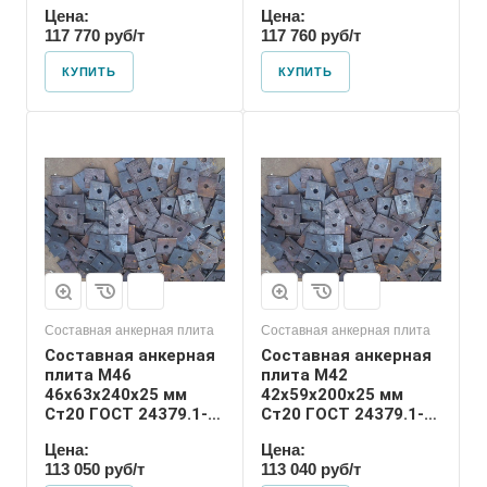
24379.1-2012
24379.1-2012
Цена:
Цена:
117 770 руб/т
117 760 руб/т
КУПИТЬ
КУПИТЬ
Диаметр шпильки
42
Номер диаметра
резьбы
М42
Размер резьбы
М42
Составная анкерная плита
Составная анкерная плита
Составная анкерная
Составная анкерная
плита М46
плита М42
46х63х240х25 мм
42х59х200х25 мм
Ст20 ГОСТ 24379.1-
Ст20 ГОСТ 24379.1-
2012
2012
Цена:
Цена:
113 050 руб/т
113 040 руб/т