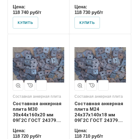
80
80
Цена:
Цена:
118 740 руб/т
118 730 руб/т
КУПИТЬ
КУПИТЬ
Диаметр шпильки
24
Номер диаметра
резьбы
М24
Размер резьбы
М24
Составная анкерная плита
Составная анкерная плита
Составная анкерная
Составная анкерная
плита М30
плита М24
30х44х160х20 мм
24х37х140х18 мм
09Г2С ГОСТ 24379.1-
09Г2С ГОСТ 24379.1-
80
80
Цена:
Цена:
118 720 руб/т
118 710 руб/т