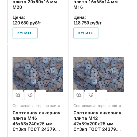
плита 20х80х16 мм
плита 16х65х14 мм
М20
М16
Цена:
Цена:
120 650 руб/т
118 750 руб/т
КУПИТЬ
КУПИТЬ
Диаметр шпильки
42
Номер диаметра
резьбы
М42
Размер резьбы
М42
Составная анкерная плита
Составная анкерная плита
Составная анкерная
Составная анкерная
плита М46
плита М42
46х63х240х25 мм
42х59х200х25 мм
Ст3кп ГОСТ 24379.1-
Ст3кп ГОСТ 24379.1-
2012
2012