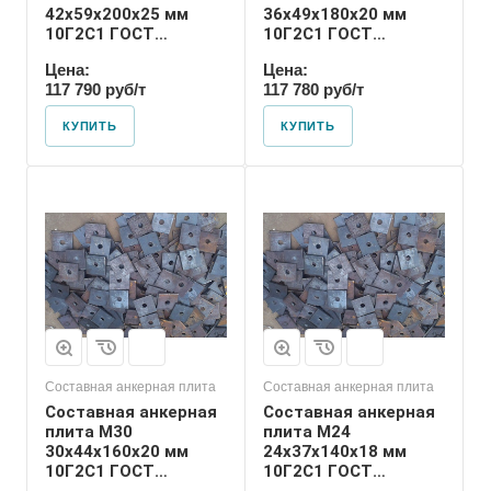
42х59х200х25 мм
36х49х180х20 мм
10Г2С1 ГОСТ
10Г2С1 ГОСТ
24379.1-2012
24379.1-2012
Цена:
Цена:
117 790 руб/т
117 780 руб/т
КУПИТЬ
КУПИТЬ
Диаметр шпильки
24
Номер диаметра
резьбы
М24
Размер резьбы
М24
Составная анкерная плита
Составная анкерная плита
Составная анкерная
Составная анкерная
плита М30
плита М24
30х44х160х20 мм
24х37х140х18 мм
10Г2С1 ГОСТ
10Г2С1 ГОСТ