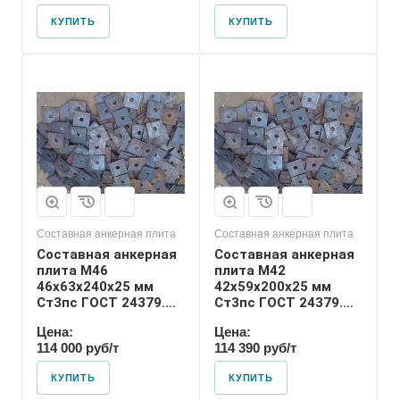
КУПИТЬ
КУПИТЬ
Диаметр шпильки
42
Номер диаметра
резьбы
М42
Размер резьбы
М42
Составная анкерная плита
Составная анкерная плита
Составная анкерная
Составная анкерная
плита М46
плита М42
46х63х240х25 мм
42х59х200х25 мм
Ст3пс ГОСТ 24379.1-
Ст3пс ГОСТ 24379.1-
80
80
Цена:
Цена:
114 000 руб/т
114 390 руб/т
КУПИТЬ
КУПИТЬ