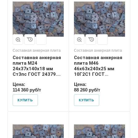
46
Номер диаметра
резьбы
М46
Размер резьбы
М46
Составная анкерная плита
Составная анкерная плита
Составная анкерная
Составная анкерная
плита М24
плита М46
24х37х140х18 мм
46х63х240х25 мм
Ст3пс ГОСТ 24379.1-
10Г2С1 ГОСТ
80
24379.1-80
Цена:
Цена:
114 360 руб/т
88 260 руб/т
КУПИТЬ
КУПИТЬ
Диаметр шпильки
36
Номер диаметра