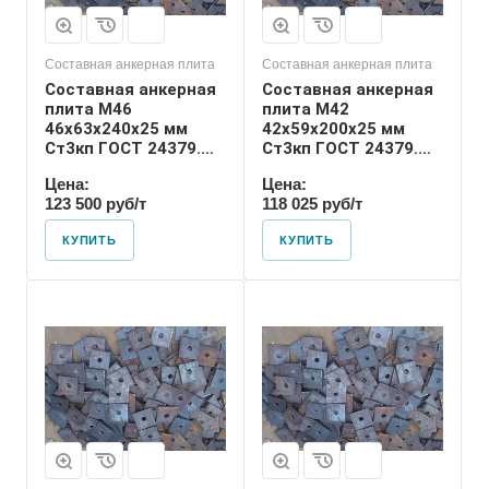
Размер резьбы
М42
Составная анкерная плита
Составная анкерная плита
Составная анкерная
Составная анкерная
плита М46
плита М42
46х63х240х25 мм
42х59х200х25 мм
Ст3кп ГОСТ 24379.1-
Ст3кп ГОСТ 24379.1-
80
80
Цена:
Цена:
123 500 руб/т
118 025 руб/т
КУПИТЬ
КУПИТЬ
Диаметр шпильки
30
Номер диаметра
резьбы
М30
Размер резьбы
М30