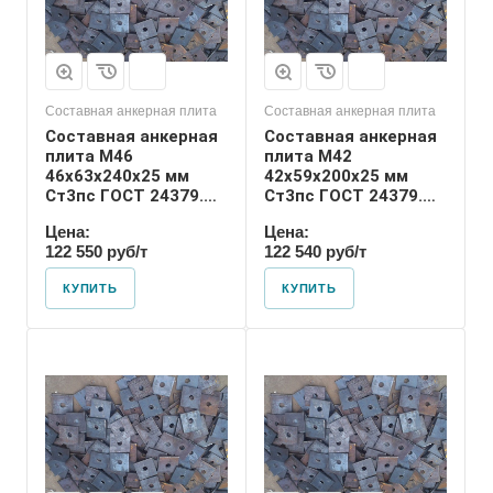
М42
Размер резьбы
М42
Составная анкерная плита
Составная анкерная плита
Составная анкерная
Составная анкерная
плита М46
плита М42
46х63х240х25 мм
42х59х200х25 мм
Ст3пс ГОСТ 24379.1-
Ст3пс ГОСТ 24379.1-
2012
2012
Цена:
Цена:
122 550 руб/т
122 540 руб/т
КУПИТЬ
КУПИТЬ
Диаметр шпильки
30
Номер диаметра
резьбы
М30
Размер резьбы