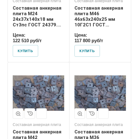
Составная анкерная плита
Составная анкерная плита
Составная анкерная
Составная анкерная
плита М24
плита М46
24х37х140х18 мм
46х63х240х25 мм
Ст3пс ГОСТ 24379.1-
10Г2С1 ГОСТ
2012
24379.1-2012
Цена:
Цена:
122 510 руб/т
117 800 руб/т
КУПИТЬ
КУПИТЬ
Диаметр шпильки
36
Номер диаметра
резьбы
М36
Размер резьбы
М36
Составная анкерная плита
Составная анкерная плита
Составная анкерная
Составная анкерная
плита М42
плита М36