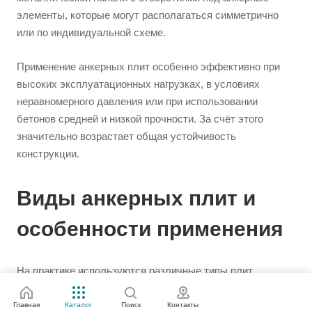
элементы, которые могут располагаться симметрично
или по индивидуальной схеме.
Применение анкерных плит особенно эффективно при
высоких эксплуатационных нагрузках, в условиях
неравномерного давления или при использовании
бетонов средней и низкой прочности. За счёт этого
значительно возрастает общая устойчивость
конструкции.
Виды анкерных плит и
особенности применения
На практике используются различные типы плит,
которые подбираются в зависимости от условий монтажа
и технических требований:
Главная
Каталог
Поиск
Контакты