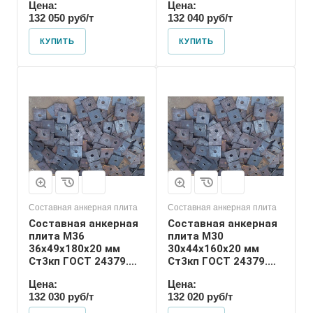
Цена:
Цена:
132 050 руб/т
132 040 руб/т
КУПИТЬ
КУПИТЬ
Диаметр шпильки
30
Номер диаметра
резьбы
М30
Размер резьбы
М30
Составная анкерная плита
Составная анкерная плита
Составная анкерная
Составная анкерная
плита М36
плита М30
36х49х180х20 мм
30х44х160х20 мм
Ст3кп ГОСТ 24379.1-
Ст3кп ГОСТ 24379.1-
2012
2012
Цена:
Цена:
132 030 руб/т
132 020 руб/т