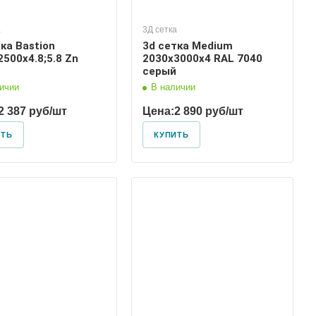
а
3Д сетка
ка Bastion
3d сетка Medium
500х4.8;5.8 Zn
2030х3000х4 RAL 7040
серый
ичии
В наличии
2 387 руб/шт
Цена:
2 890 руб/шт
ИТЬ
КУПИТЬ