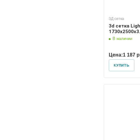
3Д сетка
3d сетка Lig
1730х2500х3.
В наличии
Цена:
1 187 
КУПИТЬ