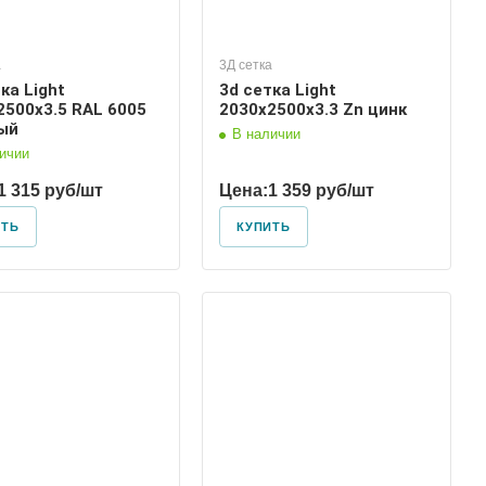
а
3Д сетка
ка Light
3d сетка Light
2500х3.5 RAL 6005
2030х2500х3.3 Zn цинк
ый
В наличии
ичии
1 315 руб/шт
Цена:
1 359 руб/шт
ИТЬ
КУПИТЬ