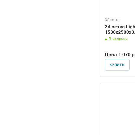
3Д сетка
3d сетка Lig
1530х2500х3.
В наличии
Цена:
1 070 
КУПИТЬ