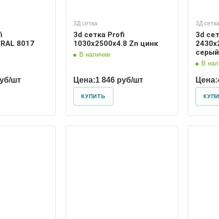
3Д сетка
3Д сетк
i
3d сетка Profi
3d сет
 RAL 8017
1030х2500х4.8 Zn цинк
2430х
серый
В наличии
В нал
руб/шт
Цена:
1 846 руб/шт
Цена:
КУПИТЬ
КУП