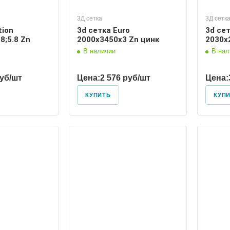
3Д сетка
3Д сетк
tion
3d сетка Euro
3d сет
8;5.8 Zn
2000х3450х3 Zn цинк
2030х
В наличии
В нал
руб/шт
Цена:
2 576 руб/шт
Цена:
КУПИТЬ
КУП