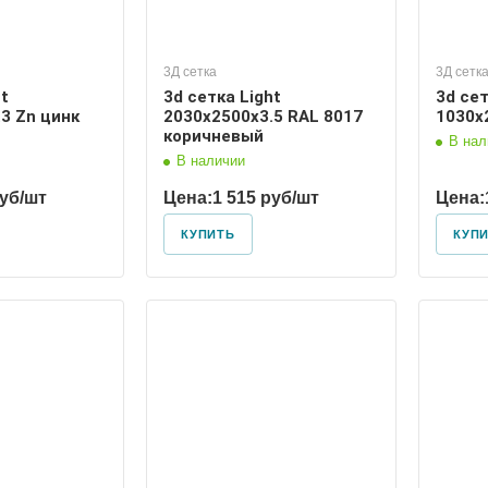
3Д сетка
3Д сетк
ht
3d сетка Light
3d се
3 Zn цинк
2030х2500х3.5 RAL 8017
1030х
коричневый
В нал
В наличии
руб/шт
Цена:
1 515 руб/шт
Цена:
КУПИТЬ
КУП