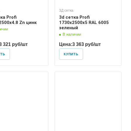
а
3Д сетка
ка Profi
3d сетка Profi
2500х4.8 Zn цинк
1730х2500х5 RAL 6005
зеленый
ичии
В наличии
3 321 руб/шт
Цена:
3 363 руб/шт
ИТЬ
КУПИТЬ