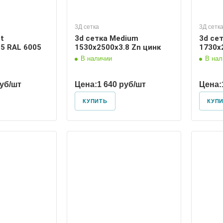
3Д сетка
3Д сетк
ht
3d сетка Medium
3d се
5 RAL 6005
1530х2500х3.8 Zn цинк
1730х
В наличии
В нал
руб/шт
Цена:
1 640 руб/шт
Цена:
КУПИТЬ
КУП