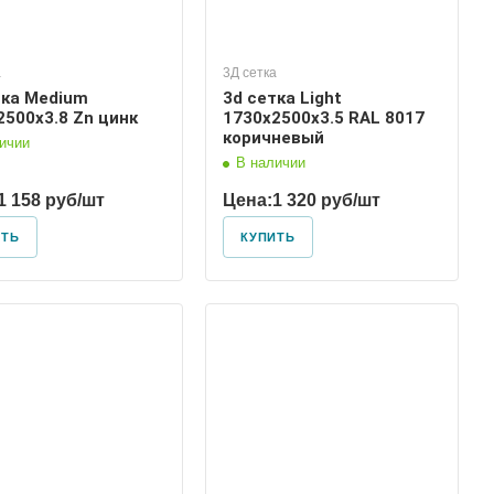
а
3Д сетка
тка Medium
3d сетка Light
2500х3.8 Zn цинк
1730х2500х3.5 RAL 8017
коричневый
ичии
В наличии
1 158 руб/шт
Цена:
1 320 руб/шт
ИТЬ
КУПИТЬ