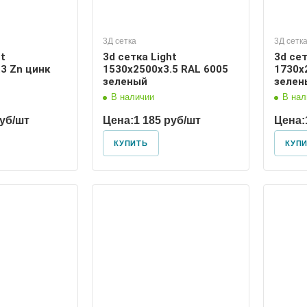
3Д сетка
3Д сетк
ht
3d сетка Light
3d сет
3 Zn цинк
1530х2500х3.5 RAL 6005
1730х
зеленый
зелен
В наличии
В нал
руб/шт
Цена:
1 185 руб/шт
Цена:
КУПИТЬ
КУП