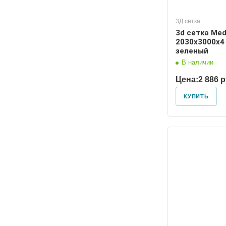
3Д сетка
3d сетка Me
2030х3000х4
зеленый
В наличии
Цена:
2 886 
КУПИТЬ