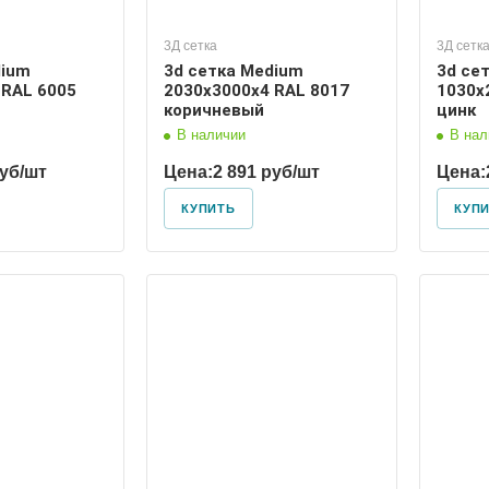
3Д сетка
3Д сетк
dium
3d сетка Medium
3d сет
 RAL 6005
2030х3000х4 RAL 8017
1030х2
коричневый
цинк
В наличии
В нал
руб/шт
Цена:
2 891 руб/шт
Цена:
КУПИТЬ
КУП