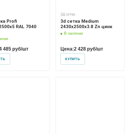
а
3Д сетка
ка Profi
3d сетка Medium
2500х5 RAL 7040
2430х2500х3.8 Zn цинк
В наличии
ичии
4 485 руб/шт
Цена:
2 428 руб/шт
ИТЬ
КУПИТЬ