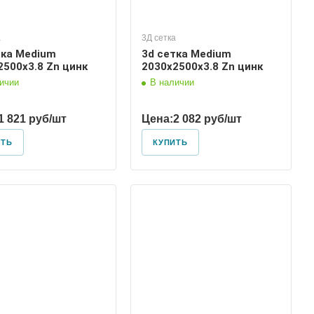
а
3Д сетка
тка Medium
3d сетка Medium
2500х3.8 Zn цинк
2030х2500х3.8 Zn цинк
ичии
В наличии
1 821 руб/шт
Цена:
2 082 руб/шт
ИТЬ
КУПИТЬ