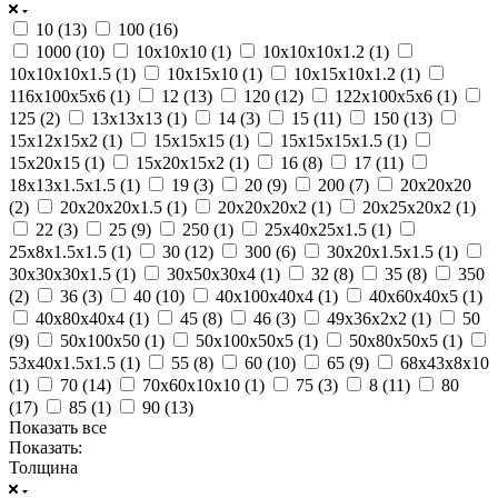
10 (
13
)
100 (
16
)
1000 (
10
)
10х10х10 (
1
)
10х10х10х1.2 (
1
)
10х10х10х1.5 (
1
)
10х15х10 (
1
)
10х15х10х1.2 (
1
)
116х100х5х6 (
1
)
12 (
13
)
120 (
12
)
122х100х5х6 (
1
)
125 (
2
)
13х13х13 (
1
)
14 (
3
)
15 (
11
)
150 (
13
)
15х12х15х2 (
1
)
15х15х15 (
1
)
15х15х15х1.5 (
1
)
15х20х15 (
1
)
15х20х15х2 (
1
)
16 (
8
)
17 (
11
)
18х13х1.5х1.5 (
1
)
19 (
3
)
20 (
9
)
200 (
7
)
20х20х20
(
2
)
20х20х20х1.5 (
1
)
20х20х20х2 (
1
)
20х25х20х2 (
1
)
22 (
3
)
25 (
9
)
250 (
1
)
25х40х25х1.5 (
1
)
25х8х1.5х1.5 (
1
)
30 (
12
)
300 (
6
)
30х20х1.5х1.5 (
1
)
30х30х30х1.5 (
1
)
30х50х30х4 (
1
)
32 (
8
)
35 (
8
)
350
(
2
)
36 (
3
)
40 (
10
)
40х100х40х4 (
1
)
40х60х40х5 (
1
)
40х80х40х4 (
1
)
45 (
8
)
46 (
3
)
49х36х2х2 (
1
)
50
(
9
)
50х100х50 (
1
)
50х100х50х5 (
1
)
50х80х50х5 (
1
)
53х40х1.5х1.5 (
1
)
55 (
8
)
60 (
10
)
65 (
9
)
68х43х8х10
(
1
)
70 (
14
)
70х60х10х10 (
1
)
75 (
3
)
8 (
11
)
80
(
17
)
85 (
1
)
90 (
13
)
Показать все
Показать:
Толщина