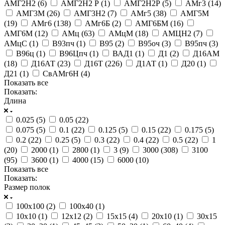
АМГ2Н2 (
6
)
АМГ2Н2 Р (
1
)
АМГ2Н2Р (
5
)
АМг3 (
14
)
АМГ3М (
26
)
АМГ3Н2 (
7
)
АМг5 (
38
)
АМГ5М
(
19
)
АМг6 (
138
)
АМг6Б (
2
)
АМГ6БМ (
16
)
АМГ6М (
12
)
АМц (
63
)
АМцМ (
18
)
АМЦН2 (
7
)
АМцС (
1
)
В93пч (
1
)
В95 (
2
)
В95оч (
3
)
В95пч (
3
)
В96ц (
1
)
В96Цпч (
1
)
ВАД1 (
1
)
Д1 (
2
)
Д16АМ
(
18
)
Д16АТ (
23
)
Д16Т (
226
)
Д1АТ (
1
)
Д20 (
1
)
Д21 (
1
)
СвАМг6Н (
4
)
Показать все
Показать:
Длина
0.025 (
5
)
0.05 (
22
)
0.075 (
5
)
0.1 (
22
)
0.125 (
5
)
0.15 (
22
)
0.175 (
5
)
0.2 (
22
)
0.25 (
5
)
0.3 (
22
)
0.4 (
22
)
0.5 (
22
)
1
(
20
)
2000 (
1
)
2800 (
1
)
3 (
9
)
3000 (
308
)
3100
(
95
)
3600 (
1
)
4000 (
15
)
6000 (
10
)
Показать все
Показать:
Размер полок
100х100 (
2
)
100х40 (
1
)
10х10 (
1
)
12х12 (
2
)
15х15 (
4
)
20х10 (
1
)
30х15