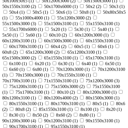
50х100х50х5 (
1
)
50х1200х3000 (
2
)
50х1500х3000 (
1
)
50х1550х3100 (
2
)
50х1700х6000 (
1
)
50х2 (
2
)
50х3 (
1
)
50х4 (
1
)
50х5 (
1
)
50х6 (
1
)
50х8 (
1
)
50х80х50х5
(
1
)
55х1000х4000 (
1
)
55х1200х3000 (
2
)
55х1500х3000 (
3
)
55х1500х3100 (
1
)
55х1550х3100 (
1
)
55х1700х6000 (
1
)
5х20 (
1
)
5х30 (
1
)
5х40 (
1
)
5х50 (
1
)
5х60 (
1
)
60х10 (
2
)
60х1200х3000 (
1
)
60х1200х3100 (
1
)
60х1500х3000 (
1
)
60х1550х3100 (
1
)
60х1700х3100 (
1
)
60х4 (
2
)
60х5 (
1
)
60х6 (
1
)
60х8 (
2
)
65х1200х3000 (
2
)
65х1200х3100 (
1
)
65х1500х3000 (
2
)
65х1550х3100 (
1
)
65х1700х3100 (
1
)
6х100 (
1
)
6х20 (
1
)
6х30 (
1
)
6х40 (
1
)
6х50 (
1
)
6х60 (
1
)
6х80 (
1
)
70х1200х3000 (
1
)
70х1200х3100
(
1
)
70х1500х3000 (
1
)
70х1550х3100 (
1
)
70х1700х3100 (
1
)
71х1550х3100 (
1
)
75х1200х3000 (
3
)
75х1200х3100 (
1
)
75х1500х3000 (
2
)
75х1550х3100
(
1
)
75х1700х3100 (
1
)
80х10 (
2
)
80х1200х3000 (
1
)
80х1200х3100 (
1
)
80х1200х4000 (
2
)
80х1500х3000 (
1
)
80х1550х3100 (
1
)
80х1700х3100 (
1
)
80х5 (
1
)
80х6
(
2
)
80х8 (
2
)
85х1550х3100 (
1
)
8х100 (
1
)
8х20 (
1
)
8х30 (
1
)
8х50 (
2
)
8х60 (
2
)
8х80 (
1
)
90х1200х3000 (
4
)
90х1200х3100 (
1
)
90х1550х3100 (
1
)
90х1700х3100 (
1
)
95х1550х3100 (
1
)