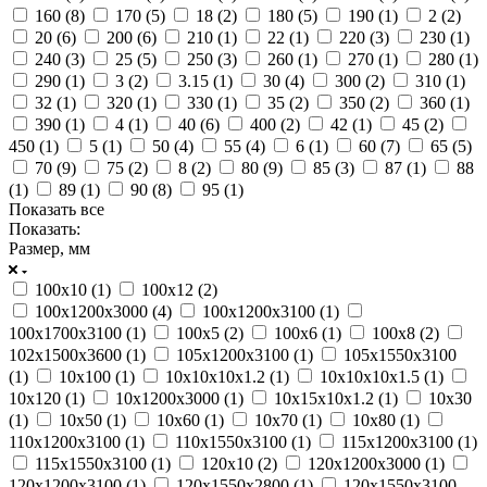
160 (
8
)
170 (
5
)
18 (
2
)
180 (
5
)
190 (
1
)
2 (
2
)
20 (
6
)
200 (
6
)
210 (
1
)
22 (
1
)
220 (
3
)
230 (
1
)
240 (
3
)
25 (
5
)
250 (
3
)
260 (
1
)
270 (
1
)
280 (
1
)
290 (
1
)
3 (
2
)
3.15 (
1
)
30 (
4
)
300 (
2
)
310 (
1
)
32 (
1
)
320 (
1
)
330 (
1
)
35 (
2
)
350 (
2
)
360 (
1
)
390 (
1
)
4 (
1
)
40 (
6
)
400 (
2
)
42 (
1
)
45 (
2
)
450 (
1
)
5 (
1
)
50 (
4
)
55 (
4
)
6 (
1
)
60 (
7
)
65 (
5
)
70 (
9
)
75 (
2
)
8 (
2
)
80 (
9
)
85 (
3
)
87 (
1
)
88
(
1
)
89 (
1
)
90 (
8
)
95 (
1
)
Показать все
Показать:
Размер, мм
100х10 (
1
)
100х12 (
2
)
100х1200х3000 (
4
)
100х1200х3100 (
1
)
100х1700х3100 (
1
)
100х5 (
2
)
100х6 (
1
)
100х8 (
2
)
102х1500х3600 (
1
)
105х1200х3100 (
1
)
105х1550х3100
(
1
)
10х100 (
1
)
10х10х10х1.2 (
1
)
10х10х10х1.5 (
1
)
10х120 (
1
)
10х1200х3000 (
1
)
10х15х10х1.2 (
1
)
10х30
(
1
)
10х50 (
1
)
10х60 (
1
)
10х70 (
1
)
10х80 (
1
)
110х1200х3100 (
1
)
110х1550х3100 (
1
)
115х1200х3100 (
1
)
115х1550х3100 (
1
)
120х10 (
2
)
120х1200х3000 (
1
)
120х1200х3100 (
1
)
120х1550х2800 (
1
)
120х1550х3100