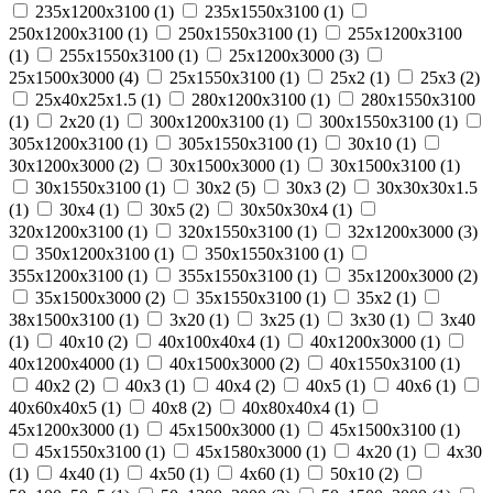
235х1200х3100 (
1
)
235х1550х3100 (
1
)
250х1200х3100 (
1
)
250х1550х3100 (
1
)
255х1200х3100
(
1
)
255х1550х3100 (
1
)
25х1200х3000 (
3
)
25х1500х3000 (
4
)
25х1550х3100 (
1
)
25х2 (
1
)
25х3 (
2
)
25х40х25х1.5 (
1
)
280х1200х3100 (
1
)
280х1550х3100
(
1
)
2х20 (
1
)
300х1200х3100 (
1
)
300х1550х3100 (
1
)
305х1200х3100 (
1
)
305х1550х3100 (
1
)
30х10 (
1
)
30х1200х3000 (
2
)
30х1500х3000 (
1
)
30х1500х3100 (
1
)
30х1550х3100 (
1
)
30х2 (
5
)
30х3 (
2
)
30х30х30х1.5
(
1
)
30х4 (
1
)
30х5 (
2
)
30х50х30х4 (
1
)
320х1200х3100 (
1
)
320х1550х3100 (
1
)
32х1200х3000 (
3
)
350х1200х3100 (
1
)
350х1550х3100 (
1
)
355х1200х3100 (
1
)
355х1550х3100 (
1
)
35х1200х3000 (
2
)
35х1500х3000 (
2
)
35х1550х3100 (
1
)
35х2 (
1
)
38х1500х3100 (
1
)
3х20 (
1
)
3х25 (
1
)
3х30 (
1
)
3х40
(
1
)
40х10 (
2
)
40х100х40х4 (
1
)
40х1200х3000 (
1
)
40х1200х4000 (
1
)
40х1500х3000 (
2
)
40х1550х3100 (
1
)
40х2 (
2
)
40х3 (
1
)
40х4 (
2
)
40х5 (
1
)
40х6 (
1
)
40х60х40х5 (
1
)
40х8 (
2
)
40х80х40х4 (
1
)
45х1200х3000 (
1
)
45х1500х3000 (
1
)
45х1500х3100 (
1
)
45х1550х3100 (
1
)
45х1580х3000 (
1
)
4х20 (
1
)
4х30
(
1
)
4х40 (
1
)
4х50 (
1
)
4х60 (
1
)
50х10 (
2
)