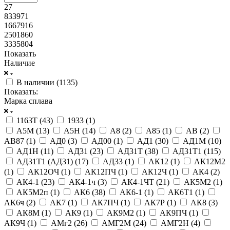
27
833971
1667916
2501860
3335804
Показать
Наличие
В наличии (
1135
)
Показать:
Марка сплава
1163Т (
43
)
1933 (
1
)
А5М (
13
)
А5Н (
14
)
А8 (
2
)
А85 (
1
)
АВ (
2
)
АВ87 (
1
)
АД0 (
3
)
АД00 (
1
)
АД1 (
30
)
АД1М (
10
)
АД1Н (
11
)
АД31 (
23
)
АД31Т (
38
)
АД31Т1 (
115
)
АД31Т1 (АД31) (
17
)
АД33 (
1
)
АК12 (
1
)
АК12М2
(
1
)
АК12ОЧ (
1
)
АК12ПЧ (
1
)
АК12Ч (
1
)
АК4 (
2
)
АК4-1 (
23
)
АК4-1ч (
3
)
АК4-1ЧТ (
21
)
АК5М2 (
1
)
АК5М2п (
1
)
АК6 (
38
)
АК6-1 (
1
)
АК6Т1 (
1
)
АК6ч (
2
)
АК7 (
1
)
АК7ПЧ (
1
)
АК7Р (
1
)
АК8 (
3
)
АК8М (
1
)
АК9 (
1
)
АК9М2 (
1
)
АК9ПЧ (
1
)
АК9Ч (
1
)
АМг2 (
26
)
АМГ2М (
24
)
АМГ2Н (
4
)