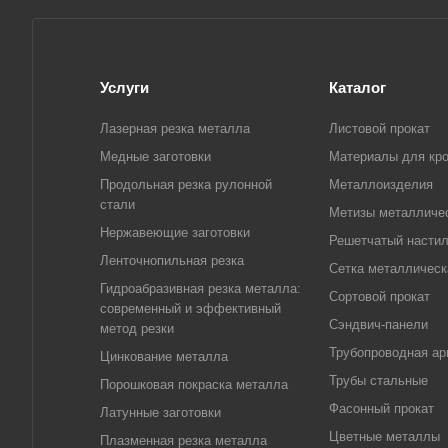
Услуги
Каталог
Лазерная резка металла
Листовой прокат
Медные заготовки
Материалы для кр
Продольная резка рулонной
Металлоизделия
стали
Метизы металличе
Нержавеющие заготовки
Решетчатый насти
Ленточнопильная резка
Сетка металлическ
Гидроабразивная резка металла:
Сортовой прокат
современный и эффективный
Сэндвич-панели
метод резки
Трубопроводная ар
Цинкование металла
Трубы стальные
Порошковая покраска металла
Фасонный прокат
Латунные заготовки
Цветные металлы
Плазменная резка металла