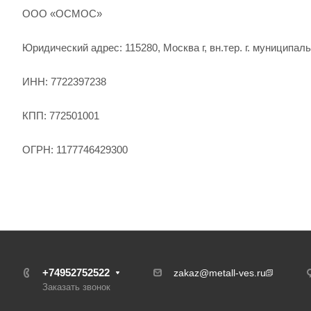
ООО «ОСМОС»
Юридический адрес: 115280, Москва г, вн.тер. г. муниципал
ИНН: 7722397238
КПП: 772501001
ОГРН: 1177746429300
+74952752522
zakaz@metall-ves.ru
Заказать звонок