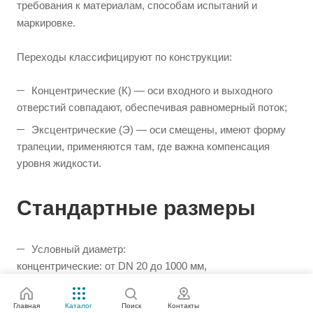
требования к материалам, способам испытаний и
маркировке.
Переходы классифицируют по конструкции:
Концентрические (К) — оси входного и выходного
отверстий совпадают, обеспечивая равномерный поток;
Эксцентрические (Э) — оси смещены, имеют форму
трапеции, применяются там, где важна компенсация
уровня жидкости.
Стандартные размеры
Условный диаметр:
концентрические: от DN 20 до 1000 мм,
эксцентрические: от DN 32 до 500 мм;
Толщина стенки: от 2,0 до 12,5 мм или до 28,0 мм;
Главная
Каталог
Поиск
Контакты