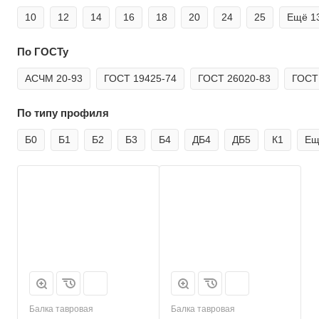
10
12
14
16
18
20
24
25
Ещё
1
По ГОСТу
АСЧМ 20-93
ГОСТ 19425-74
ГОСТ 26020-83
ГОСТ
По типу профиля
Б0
Б1
Б2
Б3
Б4
ДБ4
ДБ5
К1
Е
Балка тавровая
Балка тавровая