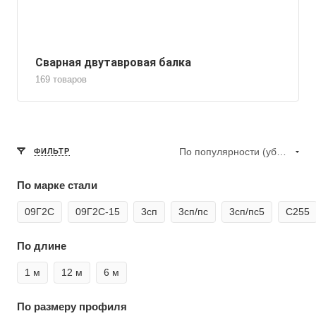
Сварная двутавровая балка
169 товаров
По популярности (убывание)
ФИЛЬТР
По марке стали
09Г2С
09Г2С-15
3сп
3сп/пс
3сп/пс5
С255
По длине
1 м
12 м
6 м
По размеру профиля