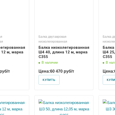
ая
Балка двутавровая
Балка д
ая
низколегированная
низколе
легированная
Балка низколегированная
Балка
 12 м, марка
Ш4 40, длина 12 м, марка
Ш4 25,
С355
С355
В наличии
В нал
руб/т
Цена:
60 470 руб/т
Цена:
КУПИТЬ
КУП