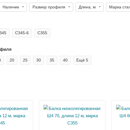
Наличие
Размер профиля
Длина, м
Марка ста
345
С345-6
С355
офиля
8
20
25
30
35
40
Ещё
5