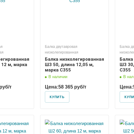
ая
Балка двутавровая
Балка д
ая
низколегированная
низколе
легированная
Балка низколегированная
Балка
 12 м, марка
Ш3 50, длина 12,05 м,
Ш3 30,
марка С355
С355
В наличии
В нал
руб/т
Цена:
58 365 руб/т
Цена:
КУПИТЬ
КУП