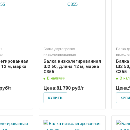
ая
Балка двутавровая
Балка д
ая
низколегированная
низколе
легированная
Балка низколегированная
Балка
 12 м, марка
Ш2 60, длина 12 м, марка
Ш2 50,
С355
С355
В наличии
В нал
руб/т
Цена:
81 790 руб/т
Цена:
КУПИТЬ
КУП