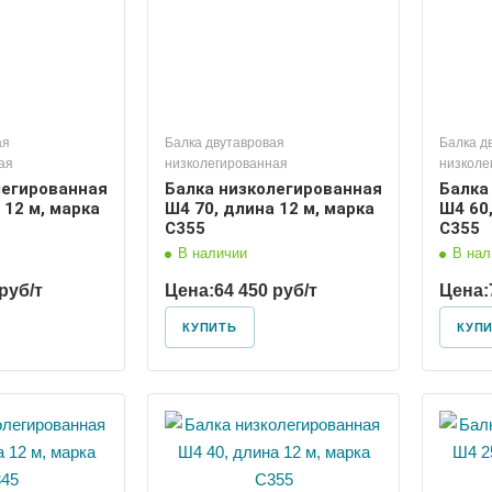
ая
Балка двутавровая
Балка д
ая
низколегированная
низколе
легированная
Балка низколегированная
Балка
 12 м, марка
Ш4 70, длина 12 м, марка
Ш4 60,
С355
С355
В наличии
В нал
руб/т
Цена:
64 450 руб/т
Цена:
КУПИТЬ
КУП