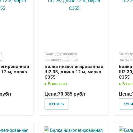
ая
Балка двутавровая
Балка д
ая
низколегированная
низколе
легированная
Балка низколегированная
Балка
 12 м, марка
Ш2 35, длина 12 м, марка
Ш2 30,
С355
С355
В наличии
В нал
руб/т
Цена:
70 385 руб/т
Цена:
КУПИТЬ
КУП