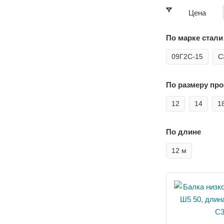
Цена
По марке стали
09Г2С-15
С
По размеру пр
12
14
1
По длине
12 м