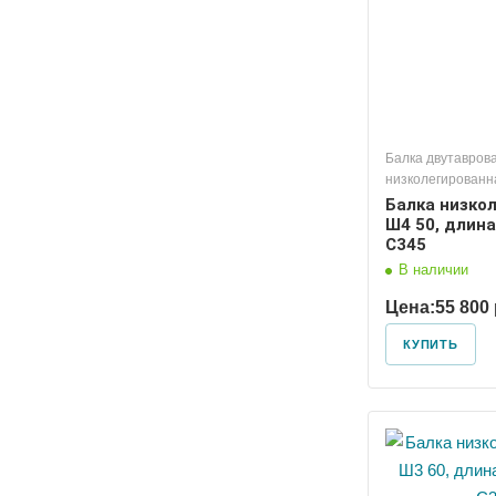
Балка двутавров
низколегированн
Балка низко
Ш4 50, длина
С345
В наличии
Цена:
55 800 
КУПИТЬ