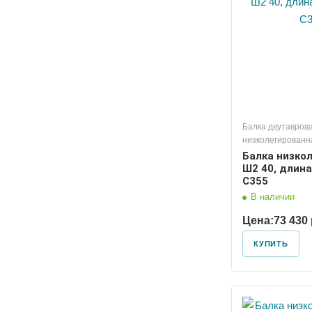
Балка двутавров
низколегированн
Балка низко
Ш2 40, длина
С355
В наличии
Цена:
73 430 
КУПИТЬ