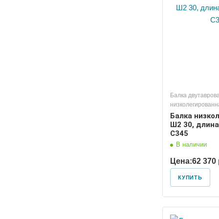
Балка двутавров
низколегированн
Балка низко
Ш2 30, длина
С345
В наличии
Цена:
62 370 
КУПИТЬ