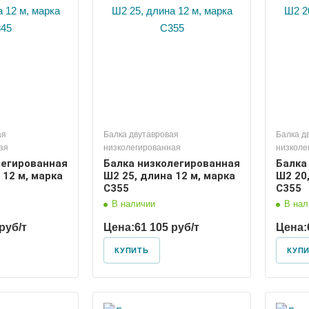
ая
Балка двутавровая
Балка д
ая
низколегированная
низколе
легированная
Балка низколегированная
Балка
 12 м, марка
Ш2 25, длина 12 м, марка
Ш2 20,
С355
С355
В наличии
В нал
руб/т
Цена:
61 105 руб/т
Цена:
КУПИТЬ
КУП