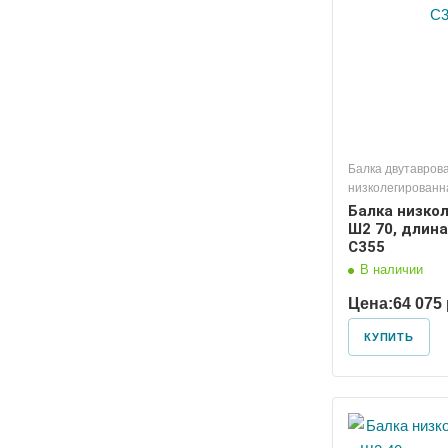
Балка двутавров
низколегированн
Балка низко
Ш2 70, длина
С355
В наличии
Цена:
64 075 
КУПИТЬ