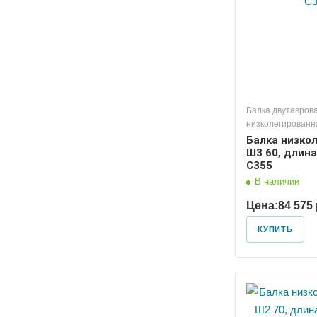
Балка двутавров
низколегированн
Балка низко
Ш3 60, длина
С355
В наличии
Цена:
84 575 
КУПИТЬ