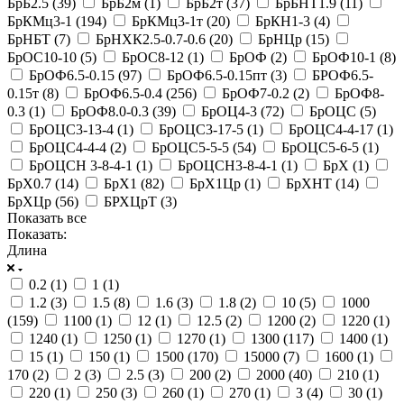
БрБ2.5 (
39
)
БрБ2м (
1
)
БрБ2т (
37
)
БрБНТ1.9 (
11
)
БрКМц3-1 (
194
)
БрКМц3-1т (
20
)
БрКН1-3 (
4
)
БрНБТ (
7
)
БрНХК2.5-0.7-0.6 (
20
)
БрНЦр (
15
)
БрОС10-10 (
5
)
БрОС8-12 (
1
)
БрОФ (
2
)
БрОФ10-1 (
8
)
БрОФ6.5-0.15 (
97
)
БрОФ6.5-0.15пт (
3
)
БРОФ6.5-
0.15т (
8
)
БрОФ6.5-0.4 (
256
)
БрОФ7-0.2 (
2
)
БрОФ8-
0.3 (
1
)
БрОФ8.0-0.3 (
39
)
БрОЦ4-3 (
72
)
БрОЦС (
5
)
БрОЦС3-13-4 (
1
)
БрОЦС3-17-5 (
1
)
БрОЦС4-4-17 (
1
)
БрОЦС4-4-4 (
2
)
БрОЦС5-5-5 (
54
)
БрОЦС5-6-5 (
1
)
БрОЦСН 3-8-4-1 (
1
)
БрОЦСН3-8-4-1 (
1
)
БрХ (
1
)
БрХ0.7 (
14
)
БрХ1 (
82
)
БрХ1Цр (
1
)
БрХНТ (
14
)
БрХЦр (
56
)
БРХЦрТ (
3
)
Показать все
Показать:
Длина
0.2 (
1
)
1 (
1
)
1.2 (
3
)
1.5 (
8
)
1.6 (
3
)
1.8 (
2
)
10 (
5
)
1000
(
159
)
1100 (
1
)
12 (
1
)
12.5 (
2
)
1200 (
2
)
1220 (
1
)
1240 (
1
)
1250 (
1
)
1270 (
1
)
1300 (
117
)
1400 (
1
)
15 (
1
)
150 (
1
)
1500 (
170
)
15000 (
7
)
1600 (
1
)
170 (
2
)
2 (
3
)
2.5 (
3
)
200 (
2
)
2000 (
40
)
210 (
1
)
220 (
1
)
250 (
3
)
260 (
1
)
270 (
1
)
3 (
4
)
30 (
1
)