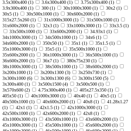
3.5х300х400 (
1
)
3.6х300х400 (
1
)
3.75х300х400 (
1
)
3.9х300х400 (
1
)
300 (
1
)
30х1000х3000 (
1
)
30х2 (
1
)
30х5 (
1
)
30х500х1000 (
1
)
30х600х2000 (
1
)
315х27.5х260 (
1
)
31х1000х3000 (
1
)
31х500х1000 (
1
)
31х600х2000 (
1
)
32х3 (
1
)
33х1000х3000 (
1
)
33х3.5 (
1
)
33х500х1000 (
1
)
33х600х2000 (
1
)
34.93х1 (
1
)
34х1000х3000 (
1
)
34х500х1000 (
1
)
34х6 (
1
)
34х600х2000 (
1
)
350х50 (
1
)
35х1 (
1
)
35х1.5 (
1
)
35х1000х3000 (
1
)
35х5 (
1
)
35х500х1000 (
1
)
35х600х2000 (
1
)
36х1000х3000 (
1
)
36х500х1000 (
1
)
36х600х2000 (
1
)
36х7 (
1
)
380х75х230 (
1
)
38х1000х3000 (
1
)
38х500х1000 (
1
)
38х600х2000 (
1
)
3х200х1000 (
1
)
3х200х1300 (
3
)
3х250х730 (
1
)
3х300х1000 (
6
)
3х300х1300 (
6
)
3х300х1500 (
5
)
3х300х400 (
1
)
3х500х1500 (
4
)
3х500х500 (
1
)
3х570х600 (
2
)
4.75х300х400 (
1
)
405х27.5х350 (
1
)
405х50 (
1
)
40х1000х3000 (
1
)
40х40 (
1
)
40х5 (
1
)
40х500х1000 (
1
)
40х600х2000 (
1
)
40х8 (
1
)
41.28х1.27
(
1
)
42х1 (
1
)
42х1.5 (
1
)
42х1000х3000 (
1
)
42х500х1000 (
1
)
42х600х2000 (
1
)
42х8 (
1
)
43х1000х3000 (
1
)
43х500х1000 (
1
)
43х600х2000 (
1
)
45х1000х3000 (
1
)
45х500х1000 (
1
)
45х600х2000 (
1
)
46х1000х3000 (
1
)
46х500х1000 (
1
)
46х600х2000 (
1
)