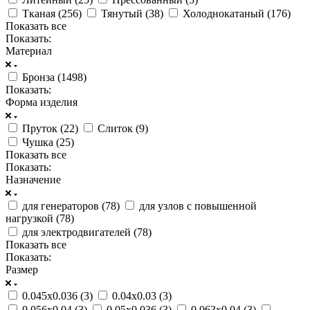
Тканая (
256
)
Тянутый (
38
)
Холоднокатаный (
176
)
Показать все
Показать:
Материал
Бронза (
1498
)
Показать:
Форма изделия
Пруток (
22
)
Слиток (
9
)
Чушка (
25
)
Показать все
Показать:
Назначение
для генераторов (
78
)
для узлов с повышенной
нагрузкой (
78
)
для электродвигателей (
78
)
Показать все
Показать:
Размер
0.045х0.036 (
3
)
0.04х0.03 (
3
)
0.056х0.04 (
3
)
0.05х0.036 (
3
)
0.063х0.04 (
3
)