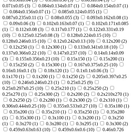
0.071х0.05 (
3
)
0.084х0.134х0.07 (
1
)
0.084х0.154х0.07 (
1
)
0.084х0.156х0.07 (
1
)
0.085х0.124х0.055 (
1
)
0.087х0.235х0.11 (
1
)
0.08х0.055 (
3
)
0.093х0.162х0.08 (
1
)
0.09х0.06 (
3
)
0.102х0.163х0.07 (
1
)
0.102х0.171х0.085
(
1
)
0.112х0.08 (
3
)
0.117х0.177 (
1
)
0.122х0.331х0.19
(
10
)
0.125х0.125х0.08 (
3
)
0.128х0.224х0.15 (
10
)
0.128х0.246х0.15 (
10
)
0.12х0.242х0.13 (
10
)
0.12х200 (
2
)
0.12х250 (
1
)
0.12х300 (
1
)
0.133х0.341х0.18 (
10
)
0.137х0.366х0.22 (
10
)
0.147х0.237 (
10
)
0.14х0.14х0.09
(
3
)
0.155х0.356х0.23 (
10
)
0.15х150 (
1
)
0.15х200 (
1
)
0.15х250 (
2
)
0.15х300 (
1
)
0.167х0.375х0.25 (
10
)
0.16х0.16х0.1 (
3
)
0.18х120 (
1
)
0.1х0.1х0.06 (
3
)
0.1х170 (
1
)
0.1х200 (
1
)
0.1х250 (
2
)
0.205х0.397х0.25
(
10
)
0.246х0.246х0.23 (
1
)
0.25х0.25 (
9
)
0.25х0.297х0.25 (
10
)
0.25х210 (
1
)
0.25х250 (
2
)
0.25х270 (
1
)
0.25х300 (
2
)
0.2х200 (
2
)
0.2х210х270 (
1
)
0.2х250 (
2
)
0.2х280 (
1
)
0.2х300 (
2
)
0.2х310 (
1
)
0.306х0.444х0.25 (
10
)
0.355х0.533х0.27 (
10
)
0.35х180 (
1
)
0.35х200 (
1
)
0.35х210 (
1
)
0.35х250 (
1
)
0.35х280
(
1
)
0.35х300 (
1
)
0.3х100 (
1
)
0.3х200 (
1
)
0.3х250
(
1
)
0.3х270 (
1
)
0.3х280 (
1
)
0.3х295 (
1
)
0.3х300 (
2
)
0.459х0.63х0.63 (
10
)
0.459х0.6х0.6 (
10
)
0.46х0.726