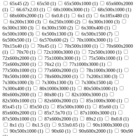
65х45 (
2
)
65х50 (
1
)
65х500х1000 (
1
)
65х600х2000
(
1
)
66.67х2.03 (
1
)
68х1000х3000 (
1
)
68х500х1000 (
1
)
68х600х2000 (
1
)
6х0.8 (
1
)
6х1 (
1
)
6х185х480 (
1
)
6х200х1300 (
3
)
6х250х1000 (
2
)
6х300х1000 (
3
)
6х300х1300 (
3
)
6х300х1500 (
2
)
6х300х400 (
1
)
6х500х1000 (
3
)
6х500х1300 (
3
)
6х500х1500 (
7
)
6х500х500 (
1
)
6х570х600 (
2
)
70х1000х3000 (
1
)
70х15х40 (
1
)
70х45 (
1
)
70х500х1000 (
1
)
70х600х2000
(
1
)
70х70 (
1
)
72х1000х3000 (
1
)
72х500х1000 (
1
)
72х600х2000 (
1
)
75х1000х3000 (
1
)
75х500х1000 (
1
)
75х600х2000 (
1
)
76х2 (
1
)
77х1000х3000 (
1
)
77х500х1000 (
1
)
77х600х2000 (
1
)
78х1000х3000 (
1
)
78х500х1000 (
1
)
78х600х2000 (
1
)
7х200х1300 (
3
)
7х300х1000 (
3
)
7х300х1300 (
3
)
7х300х1500 (
4
)
7х300х400 (
1
)
80х1000х3000 (
1
)
80х500х1000 (
1
)
80х600х2000 (
1
)
80х80 (
1
)
82х1000х3000 (
1
)
82х500х1000 (
1
)
82х600х2000 (
1
)
85х1000х3000 (
1
)
85х45 (
1
)
85х50 (
1
)
85х500х1000 (
1
)
85х60 (
1
)
85х600х2000 (
1
)
85х7.5х70 (
1
)
87х1000х3000 (
1
)
87х500х1000 (
1
)
87х600х2000 (
1
)
89х2 (
1
)
8х0.8 (
1
)
8х1 (
1
)
8х1.5 (
1
)
9.53х0.65 (
1
)
90х1000х3000 (
1
)
90х500х1000 (
1
)
90х60 (
1
)
90х600х2000 (
1
)
90х90