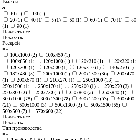
Высота
10 (
1
)
100 (
1
)
20 (
1
)
40 (
1
)
5 (
1
)
50 (
1
)
60 (
1
)
70 (
1
)
80
(
1
)
90 (
1
)
Показать все
Показать:
Раскрой
100х1000 (
2
)
100х450 (
1
)
100х850 (
1
)
120х1000 (
1
)
120х210 (
1
)
120х220 (
1
)
120х300 (
1
)
120х500 (
1
)
120х810 (
1
)
130х250 (
1
)
185х480 (
8
)
200х1000 (
1
)
200х1300 (
36
)
200х470
(
1
)
200х670 (
1
)
210х270 (
1
)
250х1000 (
13
)
250х1500 (
1
)
250х170 (
1
)
250х200 (
1
)
250х250 (
2
)
250х300 (
2
)
250х730 (
1
)
250х800 (
2
)
250х840 (
1
)
300х1000 (
78
)
300х1300 (
78
)
300х1500 (
53
)
300х400
(
21
)
500х1000 (
3
)
500х1300 (
3
)
500х1500 (
55
)
500х500 (
7
)
570х600 (
22
)
Показать все
Показать:
Тип производства
Литейный (
25
)
Прессованный (
3
)