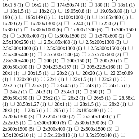
16х1.5 (
1
)
16х2 (
1
)
174х50х74 (
1
)
180 (
1
)
18х1 (
1
)
18х1.5 (
1
)
18х2 (
1
)
19.05х0.8 (
1
)
19.05х0.89 (
1
)
190 (
1
)
195х149 (
1
)
1х100х1000 (
1
)
1х185х480 (
1
)
1х200 (
2
)
1х200х1300 (
3
)
1х240 (
1
)
1х250 (
2
)
1х300 (
1
)
1х300х1000 (
6
)
1х300х1300 (
6
)
1х300х1500
(
3
)
1х300х400 (
1
)
1х500х1500 (
3
)
1х570х600 (
2
)
2.5х130х250 (
1
)
2.5х185х480 (
1
)
2.5х200х1300 (
3
)
2.5х300х1000 (
6
)
2.5х300х1300 (
6
)
2.5х300х1500 (
4
)
2.5х300х400 (
1
)
2.5х500х1500 (
4
)
2.5х570х600 (
2
)
2.8х300х400 (
1
)
200 (
1
)
200х150 (
1
)
200х20 (
1
)
200х50х100 (
1
)
204х23.5х157 (
1
)
205х22.5х160 (
1
)
20х1 (
1
)
20х1.5 (
1
)
20х2 (
1
)
20х20 (
1
)
22.23х0.89
(
1
)
220х30 (
1
)
22х1 (
1
)
22х1.5 (
1
)
22х2 (
1
)
22х2.5 (
1
)
22х3 (
1
)
23х4.5 (
1
)
243 (
1
)
24х1.5 (
1
)
24х2 (
1
)
24х3 (
1
)
25.4х1 (
1
)
250 (
1
)
250х50х150 (
1
)
25х2 (
1
)
26х2 (
1
)
26х5 (
1
)
28.58х1
(
1
)
28.58х1.27 (
1
)
28х1 (
1
)
28х1.5 (
1
)
28х2 (
1
)
28х3 (
1
)
28х5 (
1
)
295 (
1
)
2х185х480 (
1
)
2х200х1300 (
3
)
2х250х1000 (
2
)
2х250х1500 (
1
)
2х2х0.5 (
1
)
2х300х1000 (
6
)
2х300х1300 (
6
)
2х300х1500 (
5
)
2х300х400 (
1
)
2х500х1500 (
3
)
3.5х120х210 (
1
)
3.5х120х810 (
1
)
3.5х250х840 (
1
)