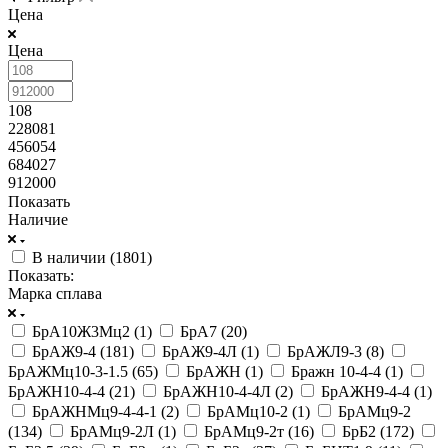
Цена
Цена
108
228081
456054
684027
912000
Показать
Наличие
В наличии (
1801
)
Показать:
Марка сплава
БрА10Ж3Мц2 (
1
)
БрА7 (
20
)
БрАЖ9-4 (
181
)
БрАЖ9-4Л (
1
)
БрАЖЛ9-3 (
8
)
БрАЖМц10-3-1.5 (
65
)
БрАЖН (
1
)
Бражн 10-4-4 (
1
)
БрАЖН10-4-4 (
21
)
БрАЖН10-4-4Л (
2
)
БрАЖН9-4-4 (
1
)
БрАЖНМц9-4-4-1 (
2
)
БрАМц10-2 (
1
)
БрАМц9-2
(
134
)
БрАМц9-2Л (
1
)
БрАМц9-2т (
16
)
БрБ2 (
172
)