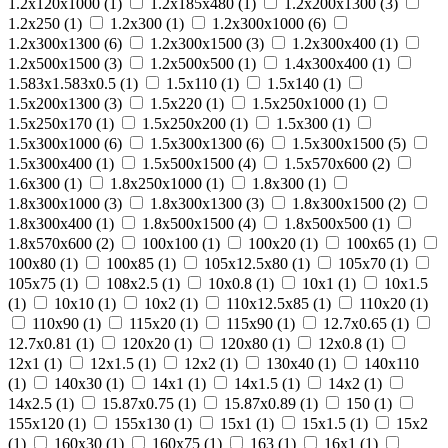
1.2х120х1000 (
1
)
1.2х185х480 (
1
)
1.2х200х1300 (
3
)
1.2х250 (
1
)
1.2х300 (
1
)
1.2х300х1000 (
6
)
1.2х300х1300 (
6
)
1.2х300х1500 (
3
)
1.2х300х400 (
1
)
1.2х500х1500 (
3
)
1.2х500х500 (
1
)
1.4х300х400 (
1
)
1.583х1.583х0.5 (
1
)
1.5х110 (
1
)
1.5х140 (
1
)
1.5х200х1300 (
3
)
1.5х220 (
1
)
1.5х250х1000 (
1
)
1.5х250х170 (
1
)
1.5х250х200 (
1
)
1.5х300 (
1
)
1.5х300х1000 (
6
)
1.5х300х1300 (
6
)
1.5х300х1500 (
5
)
1.5х300х400 (
1
)
1.5х500х1500 (
4
)
1.5х570х600 (
2
)
1.6х300 (
1
)
1.8х250х1000 (
1
)
1.8х300 (
1
)
1.8х300х1000 (
3
)
1.8х300х1300 (
3
)
1.8х300х1500 (
2
)
1.8х300х400 (
1
)
1.8х500х1500 (
4
)
1.8х500х500 (
1
)
1.8х570х600 (
2
)
100х100 (
1
)
100х20 (
1
)
100х65 (
1
)
100х80 (
1
)
100х85 (
1
)
105х12.5х80 (
1
)
105х70 (
1
)
105х75 (
1
)
108х2.5 (
1
)
10х0.8 (
1
)
10х1 (
1
)
10х1.5
(
1
)
10х10 (
1
)
10х2 (
1
)
110х12.5х85 (
1
)
110х20 (
1
)
110х90 (
1
)
115х20 (
1
)
115х90 (
1
)
12.7х0.65 (
1
)
12.7х0.81 (
1
)
120х20 (
1
)
120х80 (
1
)
12х0.8 (
1
)
12х1 (
1
)
12х1.5 (
1
)
12х2 (
1
)
130х40 (
1
)
140х110
(
1
)
140х30 (
1
)
14х1 (
1
)
14х1.5 (
1
)
14х2 (
1
)
14х2.5 (
1
)
15.87х0.75 (
1
)
15.87х0.89 (
1
)
150 (
1
)
155х120 (
1
)
155х130 (
1
)
15х1 (
1
)
15х1.5 (
1
)
15х2
(
1
)
160х30 (
1
)
160х75 (
1
)
163 (
1
)
16х1 (
1
)