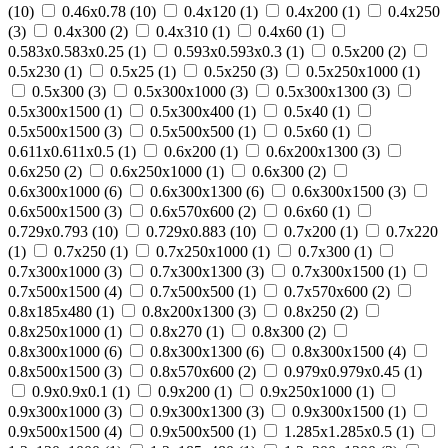
(
10
)
0.46х0.78 (
10
)
0.4х120 (
1
)
0.4х200 (
1
)
0.4х250
(
3
)
0.4х300 (
2
)
0.4х310 (
1
)
0.4х60 (
1
)
0.583х0.583х0.25 (
1
)
0.593х0.593х0.3 (
1
)
0.5х200 (
2
)
0.5х230 (
1
)
0.5х25 (
1
)
0.5х250 (
3
)
0.5х250х1000 (
1
)
0.5х300 (
3
)
0.5х300х1000 (
3
)
0.5х300х1300 (
3
)
0.5х300х1500 (
1
)
0.5х300х400 (
1
)
0.5х40 (
1
)
0.5х500х1500 (
3
)
0.5х500х500 (
1
)
0.5х60 (
1
)
0.611х0.611х0.5 (
1
)
0.6х200 (
1
)
0.6х200х1300 (
3
)
0.6х250 (
2
)
0.6х250х1000 (
1
)
0.6х300 (
2
)
0.6х300х1000 (
6
)
0.6х300х1300 (
6
)
0.6х300х1500 (
3
)
0.6х500х1500 (
3
)
0.6х570х600 (
2
)
0.6х60 (
1
)
0.729х0.793 (
10
)
0.729х0.883 (
10
)
0.7х200 (
1
)
0.7х220
(
1
)
0.7х250 (
1
)
0.7х250х1000 (
1
)
0.7х300 (
1
)
0.7х300х1000 (
3
)
0.7х300х1300 (
3
)
0.7х300х1500 (
1
)
0.7х500х1500 (
4
)
0.7х500х500 (
1
)
0.7х570х600 (
2
)
0.8х185х480 (
1
)
0.8х200х1300 (
3
)
0.8х250 (
2
)
0.8х250х1000 (
1
)
0.8х270 (
1
)
0.8х300 (
2
)
0.8х300х1000 (
6
)
0.8х300х1300 (
6
)
0.8х300х1500 (
4
)
0.8х500х1500 (
3
)
0.8х570х600 (
2
)
0.979х0.979х0.45 (
1
)
0.9х0.9х0.1 (
1
)
0.9х200 (
1
)
0.9х250х1000 (
1
)
0.9х300х1000 (
3
)
0.9х300х1300 (
3
)
0.9х300х1500 (
1
)
0.9х500х1500 (
4
)
0.9х500х500 (
1
)
1.285х1.285х0.5 (
1
)