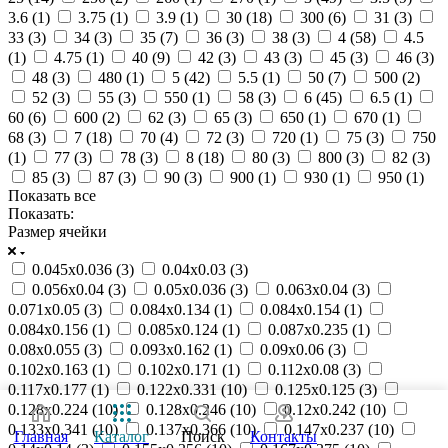
3.6 (
1
)
3.75 (
1
)
3.9 (
1
)
30 (
18
)
300 (
6
)
31 (
3
)
33 (
3
)
34 (
3
)
35 (
7
)
36 (
3
)
38 (
3
)
4 (
58
)
4.5
(
1
)
4.75 (
1
)
40 (
9
)
42 (
3
)
43 (
3
)
45 (
3
)
46 (
3
)
48 (
3
)
480 (
1
)
5 (
42
)
5.5 (
1
)
50 (
7
)
500 (
2
)
52 (
3
)
55 (
3
)
550 (
1
)
58 (
3
)
6 (
45
)
6.5 (
1
)
60 (
6
)
600 (
2
)
62 (
3
)
65 (
3
)
650 (
1
)
670 (
1
)
68 (
3
)
7 (
18
)
70 (
4
)
72 (
3
)
720 (
1
)
75 (
3
)
750
(
1
)
77 (
3
)
78 (
3
)
8 (
18
)
80 (
3
)
800 (
3
)
82 (
3
)
85 (
3
)
87 (
3
)
90 (
3
)
900 (
1
)
930 (
1
)
950 (
1
)
Показать все
Показать:
Размер ячейки
0.045х0.036 (
3
)
0.04х0.03 (
3
)
0.056х0.04 (
3
)
0.05х0.036 (
3
)
0.063х0.04 (
3
)
0.071х0.05 (
3
)
0.084х0.134 (
1
)
0.084х0.154 (
1
)
0.084х0.156 (
1
)
0.085х0.124 (
1
)
0.087х0.235 (
1
)
0.08х0.055 (
3
)
0.093х0.162 (
1
)
0.09х0.06 (
3
)
0.102х0.163 (
1
)
0.102х0.171 (
1
)
0.112х0.08 (
3
)
0.117х0.177 (
1
)
0.122х0.331 (
10
)
0.125х0.125 (
3
)
0.128х0.224 (
10
)
0.128х0.246 (
10
)
0.12х0.242 (
10
)
0.133х0.341 (
10
)
0.137х0.366 (
10
)
0.147х0.237 (
10
)
Главная
Каталог
Поиск
Контакты