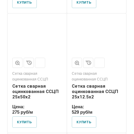
КУПИТЬ
КУПИТЬ
Сетка сварная
Сетка сварная
оцинкованная ССЦП
оцинкованная ССЦП
Сетка сварная
Сетка сварная
оцинкованная ССЦП
оцинкованная ССЦП
25х50х2
25х12.5х2
Цена:
Цена:
275 руб/м
529 руб/м
КУПИТЬ
КУПИТЬ