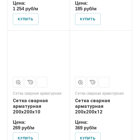
Цена:
Цена:
1 254 руб/м
185 руб/м
КУПИТЬ
КУПИТЬ
Сетка сварная арматурная
Сетка сварная арматурная
Сетка сварная
Сетка сварная
арматурная
арматурная
200х200х10
200х200х12
Цена:
Цена:
269 руб/м
369 руб/м
КУПИТЬ
КУПИТЬ