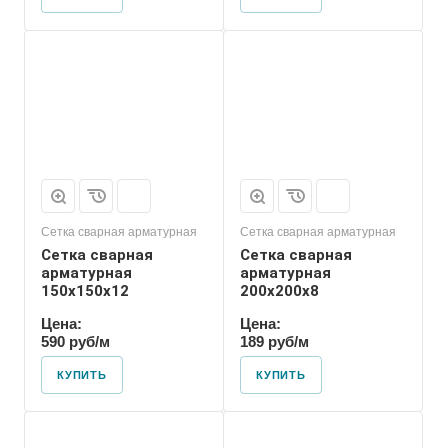
Сетка сварная арматурная
Сетка сварная арматурная
Сетка сварная
Сетка сварная
арматурная
арматурная
150х150х12
200х200х8
Цена:
Цена:
590 руб/м
189 руб/м
КУПИТЬ
КУПИТЬ