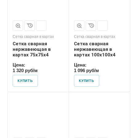
Сетка сварная в картах
Сетка сварная в картах
Сетка сварная
Сетка сварная
нержавеющая в
нержавеющая в
картах 75х75х4
картах 100х100х4
Цена:
Цена:
1 320 руб/м
1 096 руб/м
КУПИТЬ
КУПИТЬ