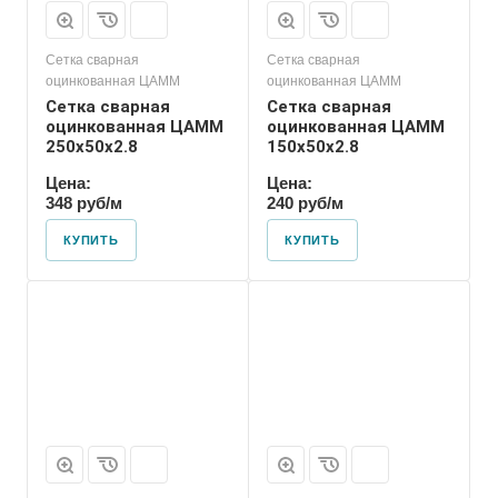
Сетка сварная
Сетка сварная
оцинкованная ЦАММ
оцинкованная ЦАММ
Сетка сварная
Сетка сварная
оцинкованная ЦАММ
оцинкованная ЦАММ
250х50х2.8
150х50х2.8
Цена:
Цена:
348 руб/м
240 руб/м
КУПИТЬ
КУПИТЬ