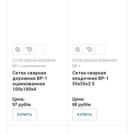
Сетка сварная дорожная
Сетка сварная кладочная
ВР-1 оцинкованная
ВР-1
Сетка сварная
Сетка сварная
дорожная ВР-1
кладочная ВР-1
оцинкованная
55х55х2.5
100х100х4
Цена:
Цена:
97 руб/м
68 руб/м
КУПИТЬ
КУПИТЬ