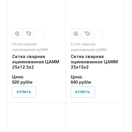
Сетка сварная
Сетка сварная
оцинкованная ЦАММ
оцинкованная ЦАММ
Сетка сварная
Сетка сварная
оцинкованная ЦАММ
оцинкованная ЦАММ
25х12.5х2
25х15х2
Цена:
Цена:
820 руб/м
640 руб/м
КУПИТЬ
КУПИТЬ