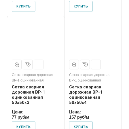
КУПИТЬ
КУПИТЬ
Сетка сварная дорожная
Сетка сварная дорожная
ВР-1 оцинкованная
ВР-1 оцинкованная
Сетка сварная
Сетка сварная
дорожная ВР-1
дорожная ВР-1
оцинкованная
оцинкованная
50х50х3
50х50х4
Цена:
Цена:
77 руб/м
157 руб/м
КУПИТЬ
КУПИТЬ