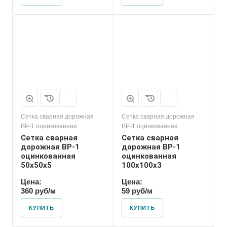
Сетка сварная дорожная
Сетка сварная дорожная
ВР-1 оцинкованная
ВР-1 оцинкованная
Сетка сварная
Сетка сварная
дорожная ВР-1
дорожная ВР-1
оцинкованная
оцинкованная
50х50х5
100х100х3
Цена:
Цена:
360 руб/м
59 руб/м
КУПИТЬ
КУПИТЬ