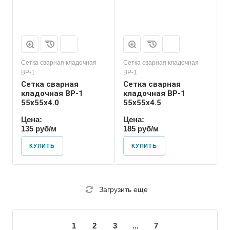
Сетка сварная кладочная
Сетка сварная кладочная
ВР-1
ВР-1
Сетка сварная
Сетка сварная
кладочная ВР-1
кладочная ВР-1
55х55х4.0
55х55х4.5
Цена:
Цена:
135 руб/м
185 руб/м
КУПИТЬ
КУПИТЬ
Загрузить еще
1
2
3
...
7