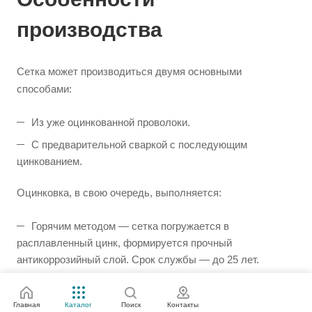
производства
Сетка может производиться двумя основными
способами:
Из уже оцинкованной проволоки.
С предварительной сваркой с последующим
цинкованием.
Оцинковка, в свою очередь, выполняется:
Горячим методом — сетка погружается в
расплавленный цинк, формируется прочный
антикоррозийный слой. Срок службы — до 25 лет.
Электролитическим способом — наносится тонкое
покрытие, менее устойчивое к агрессивной среде, но
Главная
Каталог
Поиск
Контакты