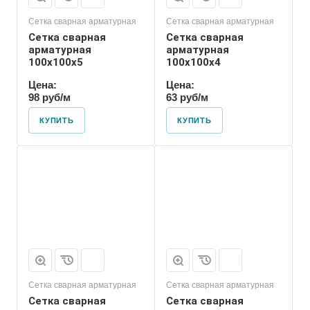
Сетка сварная арматурная
Сетка сварная арматурная
Сетка сварная
Сетка сварная
арматурная
арматурная
100х100х5
100х100х4
Цена:
Цена:
98 руб/м
63 руб/м
КУПИТЬ
КУПИТЬ
Сетка сварная арматурная
Сетка сварная арматурная
Сетка сварная
Сетка сварная