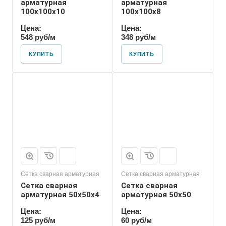
арматурная
арматурная
100х100х10
100х100х8
Цена:
Цена:
548 руб/м
348 руб/м
КУПИТЬ
КУПИТЬ
Сетка сварная арматурная
Сетка сварная арматурная
Сетка сварная
Сетка сварная
арматурная 50х50х4
арматурная 50х50
Цена:
Цена:
125 руб/м
60 руб/м