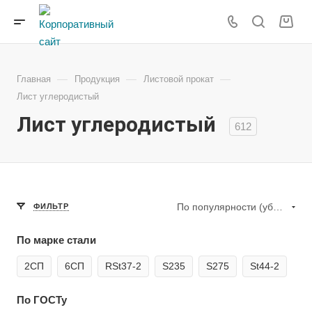
—
—
—
Главная
Продукция
Листовой прокат
Лист углеродистый
Лист углеродистый
612
По популярности (убывание)
ФИЛЬТР
По марке стали
2СП
6СП
RSt37-2
S235
S275
St44-2
По ГОСТу