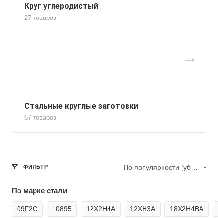
Круг углеродистый
27 товаров
Стальные круглые заготовки
67 товаров
По популярности (убывание)
ФИЛЬТР
По марке стали
09Г2С
10895
12Х2Н4А
12ХН3А
18Х2Н4ВА