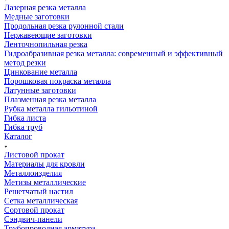
Лазерная резка металла
Медные заготовки
Продольная резка рулонной стали
Нержавеющие заготовки
Ленточнопильная резка
Гидроабразивная резка металла: современный и эффективный
метод резки
Цинкование металла
Порошковая покраска металла
Латунные заготовки
Плазменная резка металла
Рубка металла гильотиной
Гибка листа
Гибка труб
Каталог
Листовой прокат
Материалы для кровли
Металлоизделия
Метизы металлические
Решетчатый настил
Сетка металлическая
Сортовой прокат
Сэндвич-панели
Трубопроводная арматура