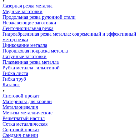
Лазерная резка металла
Медные заготовки
Продольная резка рулонной стали
Нержавеющие заготовки
Ленточнопильная резка
Гидроабразивная резка металла: современный и эффективный
метод резки
Цинкование металла
Порошковая покраска металла
Латунные заготовки
Плазменная резка металла
Рубка металла гильотиной
Гибка листа
Гибка труб
Каталог
Листовой прокат
Материалы для кровли
Металлоизделия
Метизы металлические
Решетчатый настил
Сетка металлическая
Сортовой прокат
Сэндвич-панели