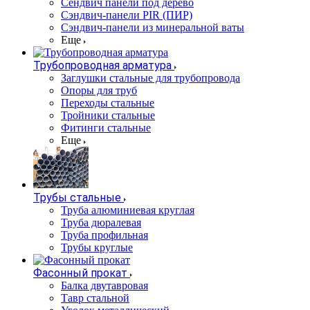
Сендвич панели под дерево
Сэндвич-панели PIR (ПИР)
Сэндвич-панели из минеральной ваты
Еще
Трубопроводная арматура
Заглушки стальные для трубопровода
Опоры для труб
Переходы стальные
Тройники стальные
Фитинги стальные
Еще
Трубы стальные
Труба алюминиевая круглая
Труба дюралевая
Труба профильная
Трубы круглые
Фасонный прокат
Балка двутавровая
Тавр стальной