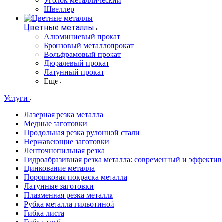
Уголок металлический
Швеллер
Цветные металлы
Алюминиевый прокат
Бронзовый металлопрокат
Вольфрамовый прокат
Дюралевый прокат
Латунный прокат
Еще
Услуги
Лазерная резка металла
Медные заготовки
Продольная резка рулонной стали
Нержавеющие заготовки
Ленточнопильная резка
Гидроабразивная резка металла: современный и эффекти
Цинкование металла
Порошковая покраска металла
Латунные заготовки
Плазменная резка металла
Рубка металла гильотиной
Гибка листа
Гибка труб