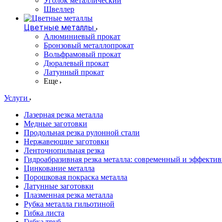
Уголок металлический
Швеллер
Цветные металлы
Алюминиевый прокат
Бронзовый металлопрокат
Вольфрамовый прокат
Дюралевый прокат
Латунный прокат
Еще
Услуги
Лазерная резка металла
Медные заготовки
Продольная резка рулонной стали
Нержавеющие заготовки
Ленточнопильная резка
Гидроабразивная резка металла: современный и эффекти
Цинкование металла
Порошковая покраска металла
Латунные заготовки
Плазменная резка металла
Рубка металла гильотиной
Гибка листа
Гибка труб