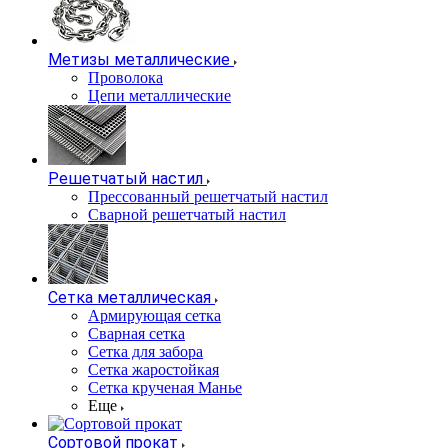
Метизы металлические
Проволока
Цепи металлические
Решетчатый настил
Прессованный решетчатый настил
Сварной решетчатый настил
Сетка металлическая
Армирующая сетка
Сварная сетка
Сетка для забора
Сетка жаростойкая
Сетка крученая Манье
Еще
Сортовой прокат