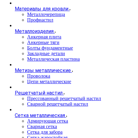
Материалы для кровли
Металлочерепица
Профнастил
Металлоизделия
Анкерная плита
Анкерные тяги
Болты фундаментные
Закладные детали
Металлическая пластина
Метизы металлические
Проволока
Цепи металлические
Решетчатый настил
Прессованный решетчатый настил
Сварной решетчатый настил
Сетка металлическая
Армирующая сетка
Сварная сетка
Сетка для забора
Сетка жаростойкая