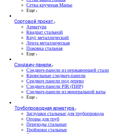
Сетка крученая Манье
Еще
Сортовой прокат
Арматура
Квадрат стальной
Круг металлический
Лента металлическая
Поковка стальная
Еще
Сэндвич-панели
Cэндвич-панели из нержавеющей стали
Кровельные сэндвич-панели
Сендвич панели под дерево
Сэндвич-панели PIR (ПИР)
Сэндвич-панели из минеральной ваты
Еще
Трубопроводная арматура
Заглушки стальные для трубопровода
Опоры для труб
Переходы стальные
Тройники стальные