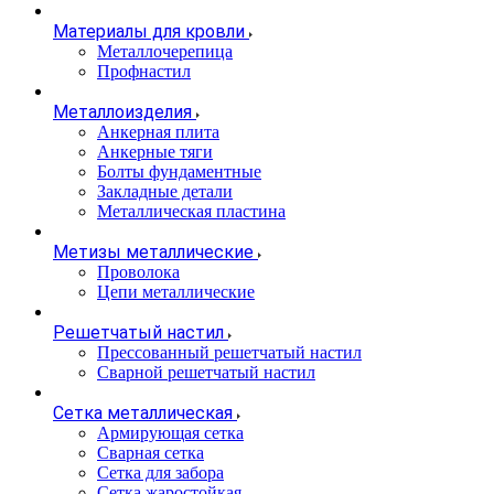
Материалы для кровли
Металлочерепица
Профнастил
Металлоизделия
Анкерная плита
Анкерные тяги
Болты фундаментные
Закладные детали
Металлическая пластина
Метизы металлические
Проволока
Цепи металлические
Решетчатый настил
Прессованный решетчатый настил
Сварной решетчатый настил
Сетка металлическая
Армирующая сетка
Сварная сетка
Сетка для забора
Сетка жаростойкая