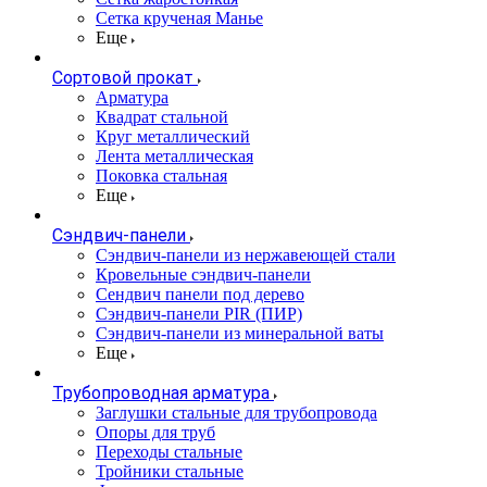
Сетка крученая Манье
Еще
Сортовой прокат
Арматура
Квадрат стальной
Круг металлический
Лента металлическая
Поковка стальная
Еще
Сэндвич-панели
Cэндвич-панели из нержавеющей стали
Кровельные сэндвич-панели
Сендвич панели под дерево
Сэндвич-панели PIR (ПИР)
Сэндвич-панели из минеральной ваты
Еще
Трубопроводная арматура
Заглушки стальные для трубопровода
Опоры для труб
Переходы стальные
Тройники стальные