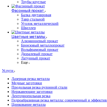
Трубы круглые
Фасонный прокат
Балка двутавровая
Тавр стальной
Уголок металлический
Швеллер
Цветные металлы
Алюминиевый прокат
Бронзовый металлопрокат
Вольфрамовый прокат
Дюралевый прокат
Латунный прокат
Еще
Услуги
Лазерная резка металла
Медные заготовки
Продольная резка рулонной стали
Нержавеющие заготовки
Ленточнопильная резка
Гидроабразивная резка металла: современный и эффекти
Цинкование металла