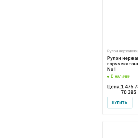
Рулон нержавею
Рулон нерж
горячекатан
No1
В наличии
Цена:
1 475 7
70 395
КУПИТЬ