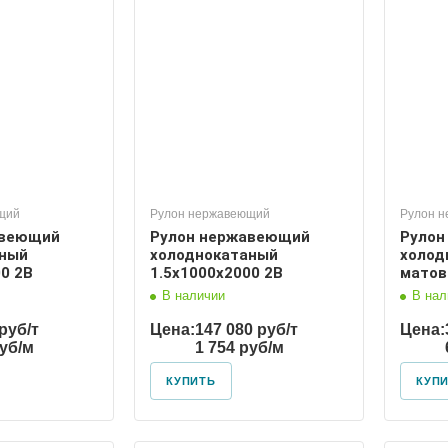
щий
Рулон нержавеющий
Рулон 
авеющий
Рулон нержавеющий
Рулон
аный
холоднокатаный
холод
0 2В
1.5х1000х2000 2В
мато
В наличии
В нал
руб/т
Цена:
147 080 руб/т
Цена:
руб/м
1 754 руб/м
КУПИТЬ
КУП