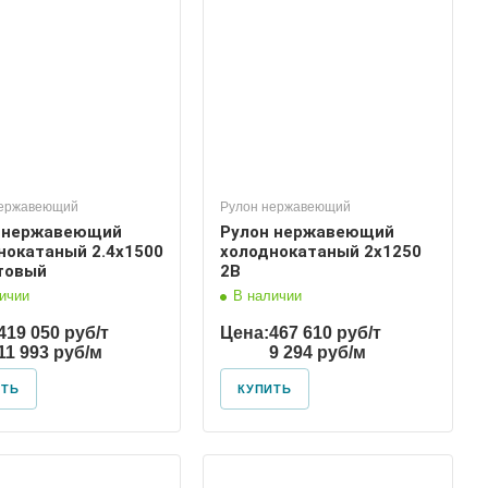
нержавеющий
Рулон нержавеющий
 нержавеющий
Рулон нержавеющий
нокатаный 2.4х1500
холоднокатаный 2х1250
товый
2В
ичии
В наличии
419 050 руб/т
Цена:
467 610 руб/т
11 993 руб/м
9 294 руб/м
ИТЬ
КУПИТЬ