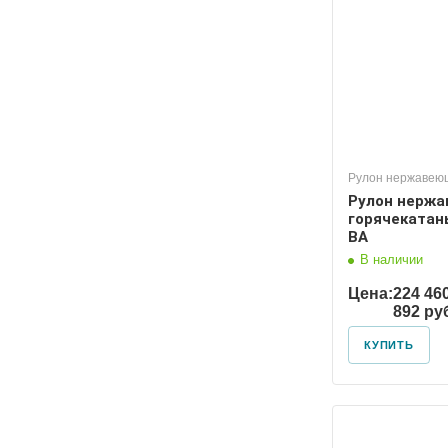
Рулон нержавею
Рулон нерж
горячекатан
ВА
В наличии
Цена:
224 46
892 ру
КУПИТЬ