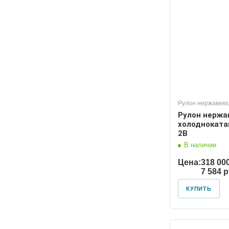
Рулон нержавею
Рулон нерж
холодноката
2В
В наличии
Цена:
318 00
7 584 
КУПИТЬ