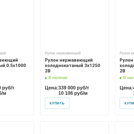
щий
Рулон нержавеющий
Рулон 
авеющий
Рулон нержавеющий
Рулон
ый 0.5х1000
холоднокатаный 3х1250
холод
2В
2В
В наличии
В нал
0 руб/т
Цена:
339 000 руб/т
Цена:
б/м
10 106 руб/м
КУПИТЬ
КУП