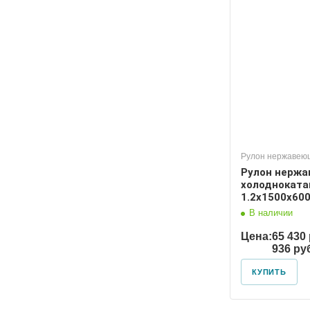
Рулон нержавею
Рулон нерж
холоднокат
1.2х1500х600
В наличии
Цена:
65 430 
936 ру
КУПИТЬ