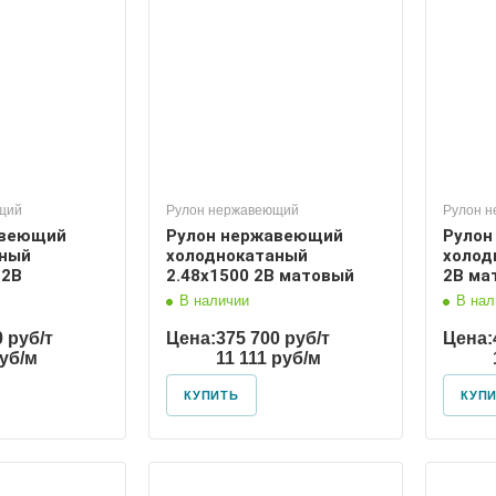
щий
Рулон нержавеющий
Рулон 
авеющий
Рулон нержавеющий
Рулон
аный
холоднокатаный
холод
 2В
2.48х1500 2В матовый
2В ма
В наличии
В нал
0 руб/т
Цена:
375 700 руб/т
Цена:
руб/м
11 111 руб/м
КУПИТЬ
КУП