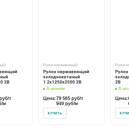
щий
Рулон нержавеющий
Рулон 
авеющий
Рулон нержавеющий
Рулон
аный
холоднокатаный
холод
0 2В
1.2х1250х2500 2В
2В
В наличии
В нал
руб/т
Цена:
79 565 руб/т
Цена:
б/м
949 руб/м
КУПИТЬ
КУП