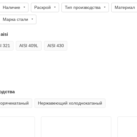
Наличие
Раскрой
Тип производства
Материал
Марка стали
aisi
I 321
AISI 409L
AISI 430
одства
орячекатаный
Нержавеющий холоднокатаный