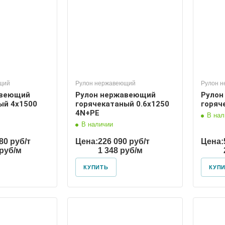
щий
Рулон нержавеющий
Рулон 
авеющий
Рулон нержавеющий
Рулон
ый 4х1500
горячекатаный 0.6х1250
горяч
4N+PE
В нал
В наличии
80 руб/т
Цена:
226 090 руб/т
Цена:
 руб/м
1 348 руб/м
КУПИТЬ
КУП