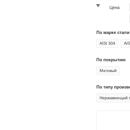
Цена
По марке стали 
AISI 304
AIS
По покрытию
Матовый
По типу произв
Нержавеющий г