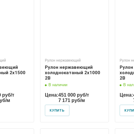
щий
Рулон нержавеющий
Рулон 
авеющий
Рулон нержавеющий
Рулон
ный 2х1500
холоднокатаный 2х1000
холод
2В
2В
В наличии
В нал
0 руб/т
Цена:
451 000 руб/т
Цена:
руб/м
7 171 руб/м
КУПИТЬ
КУП