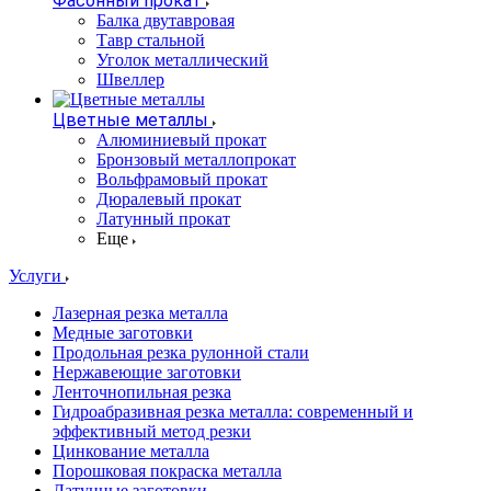
Фасонный прокат
Балка двутавровая
Тавр стальной
Уголок металлический
Швеллер
Цветные металлы
Алюминиевый прокат
Бронзовый металлопрокат
Вольфрамовый прокат
Дюралевый прокат
Латунный прокат
Еще
Услуги
Лазерная резка металла
Медные заготовки
Продольная резка рулонной стали
Нержавеющие заготовки
Ленточнопильная резка
Гидроабразивная резка металла: современный и
эффективный метод резки
Цинкование металла
Порошковая покраска металла
Латунные заготовки