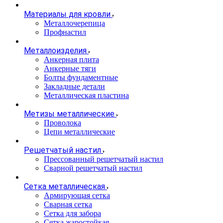
Материалы для кровли
Металлочерепица
Профнастил
Металлоизделия
Анкерная плита
Анкерные тяги
Болты фундаментные
Закладные детали
Металлическая пластина
Метизы металлические
Проволока
Цепи металлические
Решетчатый настил
Прессованный решетчатый настил
Сварной решетчатый настил
Сетка металлическая
Армирующая сетка
Сварная сетка
Сетка для забора
Сетка жаростойкая