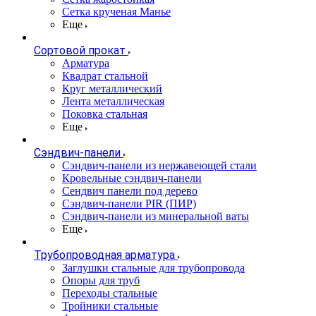
Сетка крученая Манье
Еще
Сортовой прокат
Арматура
Квадрат стальной
Круг металлический
Лента металлическая
Поковка стальная
Еще
Сэндвич-панели
Cэндвич-панели из нержавеющей стали
Кровельные сэндвич-панели
Сендвич панели под дерево
Сэндвич-панели PIR (ПИР)
Сэндвич-панели из минеральной ваты
Еще
Трубопроводная арматура
Заглушки стальные для трубопровода
Опоры для труб
Переходы стальные
Тройники стальные