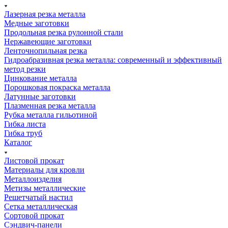
Лазерная резка металла
Медные заготовки
Продольная резка рулонной стали
Нержавеющие заготовки
Ленточнопильная резка
Гидроабразивная резка металла: современный и эффективный
метод резки
Цинкование металла
Порошковая покраска металла
Латунные заготовки
Плазменная резка металла
Рубка металла гильотиной
Гибка листа
Гибка труб
Каталог
Листовой прокат
Материалы для кровли
Металлоизделия
Метизы металлические
Решетчатый настил
Сетка металлическая
Сортовой прокат
Сэндвич-панели