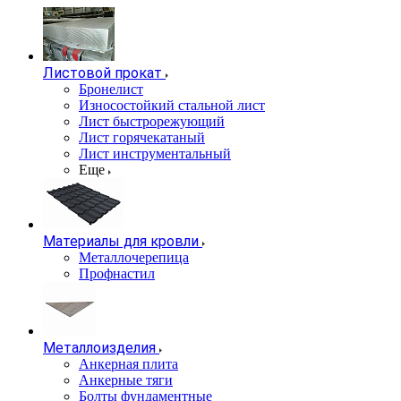
Листовой прокат
Бронелист
Износостойкий стальной лист
Лист быстрорежующий
Лист горячекатаный
Лист инструментальный
Еще
Материалы для кровли
Металлочерепица
Профнастил
Металлоизделия
Анкерная плита
Анкерные тяги
Болты фундаментные