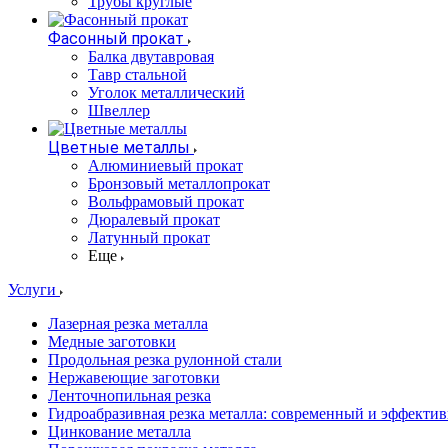
Трубы круглые
Фасонный прокат
Балка двутавровая
Тавр стальной
Уголок металлический
Швеллер
Цветные металлы
Алюминиевый прокат
Бронзовый металлопрокат
Вольфрамовый прокат
Дюралевый прокат
Латунный прокат
Еще
Услуги
Лазерная резка металла
Медные заготовки
Продольная резка рулонной стали
Нержавеющие заготовки
Ленточнопильная резка
Гидроабразивная резка металла: современный и эффекти
Цинкование металла