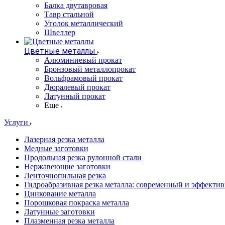
Балка двутавровая
Тавр стальной
Уголок металлический
Швеллер
Цветные металлы
Алюминиевый прокат
Бронзовый металлопрокат
Вольфрамовый прокат
Дюралевый прокат
Латунный прокат
Еще
Услуги
Лазерная резка металла
Медные заготовки
Продольная резка рулонной стали
Нержавеющие заготовки
Ленточнопильная резка
Гидроабразивная резка металла: современный и эффекти
Цинкование металла
Порошковая покраска металла
Латунные заготовки
Плазменная резка металла