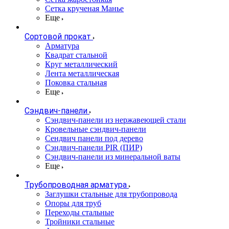
Сетка крученая Манье
Еще
Сортовой прокат
Арматура
Квадрат стальной
Круг металлический
Лента металлическая
Поковка стальная
Еще
Сэндвич-панели
Cэндвич-панели из нержавеющей стали
Кровельные сэндвич-панели
Сендвич панели под дерево
Сэндвич-панели PIR (ПИР)
Сэндвич-панели из минеральной ваты
Еще
Трубопроводная арматура
Заглушки стальные для трубопровода
Опоры для труб
Переходы стальные
Тройники стальные