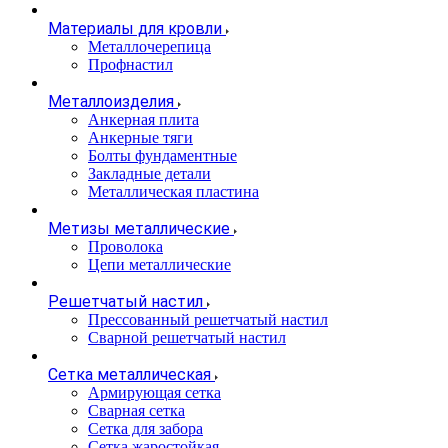
Материалы для кровли
Металлочерепица
Профнастил
Металлоизделия
Анкерная плита
Анкерные тяги
Болты фундаментные
Закладные детали
Металлическая пластина
Метизы металлические
Проволока
Цепи металлические
Решетчатый настил
Прессованный решетчатый настил
Сварной решетчатый настил
Сетка металлическая
Армирующая сетка
Сварная сетка
Сетка для забора
Сетка жаростойкая