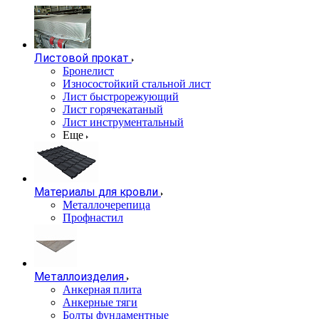
Листовой прокат
Бронелист
Износостойкий стальной лист
Лист быстрорежующий
Лист горячекатаный
Лист инструментальный
Еще
Материалы для кровли
Металлочерепица
Профнастил
Металлоизделия
Анкерная плита
Анкерные тяги
Болты фундаментные