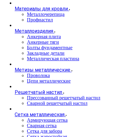
Материалы для кровли
Металлочерепица
Профнастил
Металлоизделия
Анкерная плита
Анкерные тяги
Болты фундаментные
Закладные детали
Металлическая пластина
Метизы металлические
Проволока
Цепи металлические
Решетчатый настил
Прессованный решетчатый настил
Сварной решетчатый настил
Сетка металлическая
Армирующая сетка
Сварная сетка
Сетка для забора
Сетка жаростойкая