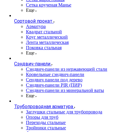
Сетка крученая Манье
Еще
Сортовой прокат
Арматура
Квадрат стальной
Круг металлический
Лента металлическая
Поковка стальная
Еще
Сэндвич-панели
Cэндвич-панели из нержавеющей стали
Кровельные сэндвич-панели
Сендвич панели под дерево
Сэндвич-панели PIR (ПИР)
Сэндвич-панели из минеральной ваты
Еще
Трубопроводная арматура
Заглушки стальные для трубопровода
Опоры для труб
Переходы стальные
Тройники стальные