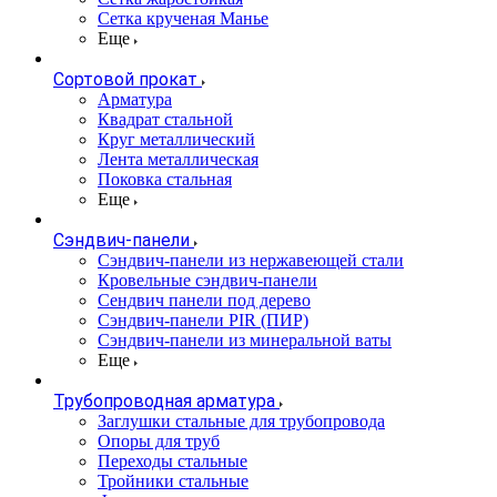
Сетка крученая Манье
Еще
Сортовой прокат
Арматура
Квадрат стальной
Круг металлический
Лента металлическая
Поковка стальная
Еще
Сэндвич-панели
Cэндвич-панели из нержавеющей стали
Кровельные сэндвич-панели
Сендвич панели под дерево
Сэндвич-панели PIR (ПИР)
Сэндвич-панели из минеральной ваты
Еще
Трубопроводная арматура
Заглушки стальные для трубопровода
Опоры для труб
Переходы стальные
Тройники стальные