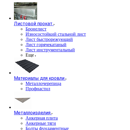
Листовой прокат
Бронелист
Износостойкий стальной лист
Лист быстрорежующий
Лист горячекатаный
Лист инструментальный
Еще
Материалы для кровли
Металлочерепица
Профнастил
Металлоизделия
Анкерная плита
Анкерные тяги
Болты фундаментные