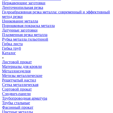
Нержавеющие заготовки
Ленточнопильная резка
Гидроабразивная резка металла: современный и эффективный
метод резки
Цинкование металла
Порошковая покраска металла
Латунные заготовки
Плазменная резка металла
Рубка металла гильотиной
Гибка листа
Гибка труб
Каталог
Листовой прокат
Материалы для кровли
Металлоизделия
Метизы металлические
Решетчатый настил
Сетка металлическая
Сортовой прокат
Сэндвич-панели
Трубопроводная арматура
Трубы стальные
Фасонный прокат
Цветные металлы