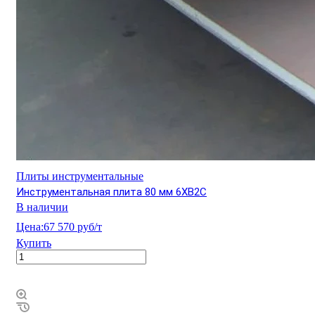
Плиты инструментальные
Инструментальная плита 80 мм 6ХВ2С
В наличии
Цена:
67 570 руб/т
Купить