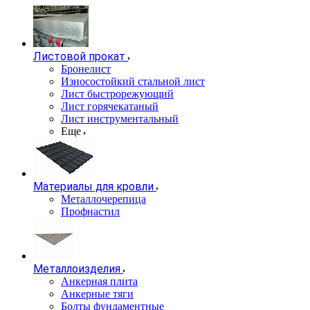
Листовой прокат
Бронелист
Износостойкий стальной лист
Лист быстрорежующий
Лист горячекатаный
Лист инструментальный
Еще
Материалы для кровли
Металлочерепица
Профнастил
Металлоизделия
Анкерная плита
Анкерные тяги
Болты фундаментные