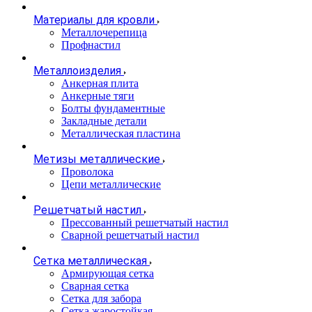
Материалы для кровли
Металлочерепица
Профнастил
Металлоизделия
Анкерная плита
Анкерные тяги
Болты фундаментные
Закладные детали
Металлическая пластина
Метизы металлические
Проволока
Цепи металлические
Решетчатый настил
Прессованный решетчатый настил
Сварной решетчатый настил
Сетка металлическая
Армирующая сетка
Сварная сетка
Сетка для забора
Сетка жаростойкая