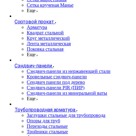
Сетка крученая Манье
Еще
Сортовой прокат
Арматура
Квадрат стальной
Круг металлический
Лента металлическая
Поковка стальная
Еще
Сэндвич-панели
Cэндвич-панели из нержавеющей стали
Кровельные сэндвич-панели
Сендвич панели под дерево
Сэндвич-панели PIR (ПИР)
Сэндвич-панели из минеральной ваты
Еще
Трубопроводная арматура
Заглушки стальные для трубопровода
Опоры для труб
Переходы стальные
Тройники стальные