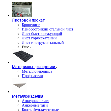
Листовой прокат
Бронелист
Износостойкий стальной лист
Лист быстрорежующий
Лист горячекатаный
Лист инструментальный
Еще
Материалы для кровли
Металлочерепица
Профнастил
Металлоизделия
Анкерная плита
Анкерные тяги
Болты фундаментные