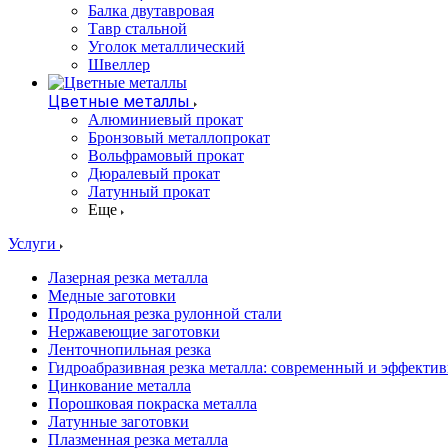
Балка двутавровая
Тавр стальной
Уголок металлический
Швеллер
Цветные металлы
Алюминиевый прокат
Бронзовый металлопрокат
Вольфрамовый прокат
Дюралевый прокат
Латунный прокат
Еще
Услуги
Лазерная резка металла
Медные заготовки
Продольная резка рулонной стали
Нержавеющие заготовки
Ленточнопильная резка
Гидроабразивная резка металла: современный и эффекти
Цинкование металла
Порошковая покраска металла
Латунные заготовки
Плазменная резка металла