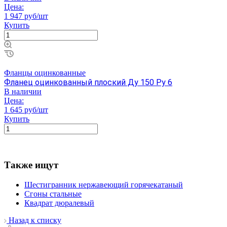
Цена:
1 947 руб/шт
Купить
Фланцы оцинкованные
Фланец оцинкованный плоский Ду 150 Ру 6
В наличии
Цена:
1 645 руб/шт
Купить
Также ищут
Шестигранник нержавеющий горячекатаный
Сгоны стальные
Квадрат дюралевый
Назад к списку