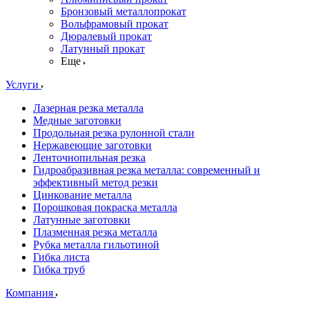
Бронзовый металлопрокат
Вольфрамовый прокат
Дюралевый прокат
Латунный прокат
Еще
Услуги
Лазерная резка металла
Медные заготовки
Продольная резка рулонной стали
Нержавеющие заготовки
Ленточнопильная резка
Гидроабразивная резка металла: современный и
эффективный метод резки
Цинкование металла
Порошковая покраска металла
Латунные заготовки
Плазменная резка металла
Рубка металла гильотиной
Гибка листа
Гибка труб
Компания