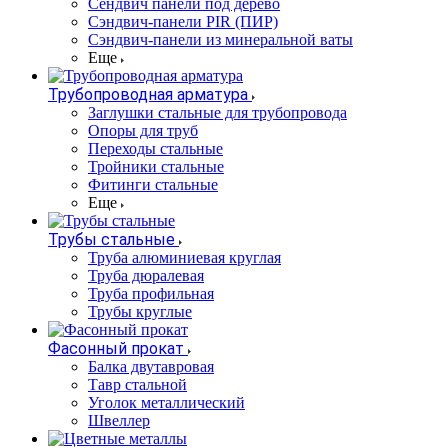
Сендвич панели под дерево
Сэндвич-панели PIR (ПИР)
Сэндвич-панели из минеральной ваты
Еще
Трубопроводная арматура
Заглушки стальные для трубопровода
Опоры для труб
Переходы стальные
Тройники стальные
Фитинги стальные
Еще
Трубы стальные
Труба алюминиевая круглая
Труба дюралевая
Труба профильная
Трубы круглые
Фасонный прокат
Балка двутавровая
Тавр стальной
Уголок металлический
Швеллер