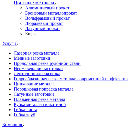
Цветные металлы
Алюминиевый прокат
Бронзовый металлопрокат
Вольфрамовый прокат
Дюралевый прокат
Латунный прокат
Еще
Услуги
Лазерная резка металла
Медные заготовки
Продольная резка рулонной стали
Нержавеющие заготовки
Ленточнопильная резка
Гидроабразивная резка металла: современный и эффекти
Цинкование металла
Порошковая покраска металла
Латунные заготовки
Плазменная резка металла
Рубка металла гильотиной
Гибка листа
Гибка труб
Компания