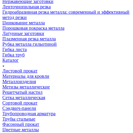
Нержавеющие заготовки
Ленточнопильная резка
Гидроабразивная резка металла: современный и эффективный
метод резки
Цинкование металла
Порошковая покраска металла
Латунные заготовки
Плазменная резка металла
Рубка металла гильотиной
Гибка листа
Гибка труб
Каталог
Листовой прокат
Материалы для кровли
Металлоизделия
Метизы металлические
Решетчатый настил
Сетка металлическая
Сортовой прокат
Сэндвич-панели
Трубопроводная арматура
Трубы стальные
Фасонный прокат
Цветные металлы