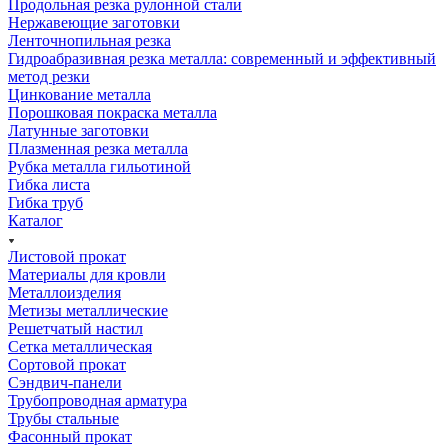
Продольная резка рулонной стали
Нержавеющие заготовки
Ленточнопильная резка
Гидроабразивная резка металла: современный и эффективный
метод резки
Цинкование металла
Порошковая покраска металла
Латунные заготовки
Плазменная резка металла
Рубка металла гильотиной
Гибка листа
Гибка труб
Каталог
Листовой прокат
Материалы для кровли
Металлоизделия
Метизы металлические
Решетчатый настил
Сетка металлическая
Сортовой прокат
Сэндвич-панели
Трубопроводная арматура
Трубы стальные
Фасонный прокат